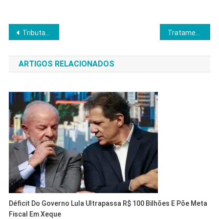
Navegação
Tributação de Lucros e Dividendos em 2026: Guia Completo para Empresários e Profissionais
Tratamento de Bolsonaro na prisão: análise jurídica, impactos políticos e lições para o Estado de Direito
de
ARTIGOS RELACIONADOS
Post
Déficit Do Governo Lula Ultrapassa R$ 100 Bilhões E Põe Meta
Fiscal Em Xeque