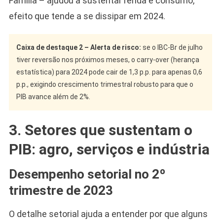
Família – ajudou a sustentar renda e consumo,
efeito que tende a se dissipar em 2024.
Caixa de destaque 2 – Alerta de risco:
se o IBC-Br de julho
tiver reversão nos próximos meses, o carry-over (herança
estatística) para 2024 pode cair de 1,3 p.p. para apenas 0,6
p.p., exigindo crescimento trimestral robusto para que o
PIB avance além de 2%.
3. Setores que sustentam o
PIB: agro, serviços e indústria
Desempenho setorial no 2º
trimestre de 2023
Camiseta Camisa
Bolsonaro Presidente
O detalhe setorial ajuda a entender por que alguns
2026 Pátria Brasil 6 X