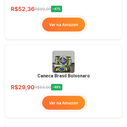
Ver no MERCADO
R$52,36
LIVRE
R$99,00
-47%
Ver na Amazon
Xícara Bolsonaro
Brasão Deus Acima De
Todos
Caneca Brasil Bolsonaro
R$33,00
R$99,99
-67%
R$29,90
R$59,00
-49%
Ver no MERCADO
Ver na Amazon
LIVRE