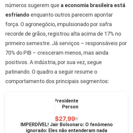
números sugerem que
a economia brasileira está
10,00 S/JUROS
esfriando
enquanto outros parecem apontar
R$60,00
R$99,00
-39%
força. O agronegócio, impulsionado por safra
recorde de grãos, registrou alta acima de 17% no
Ver no MERCADO
LIVRE
primeiro semestre. Já serviços – responsáveis por
70% do PIB – cresceram menos, mas ainda
positivos. A indústria, por sua vez, segue
patinando. O quadro a seguir resume o
comportamento dos principais segmentos:
Caneca Jair Bolsonaro
Presidente Porcelana
Personalizada
R$27,99
R$49,00
-43%
IMPERDÍVEL! Jair Bolsonaro: O fenômeno
ignorado: Eles não entenderam nada