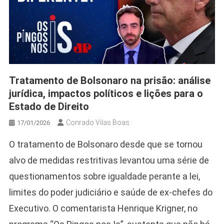
COMO SAIR DO ZERO NA SUA LOJA E COMEÇAR A VENDER
SEM PARAR EM 2026
Toffolão e o Caso Banco Master: Entenda por que o ministro
virou peça-chave na maior controvérsia bancária do ano
Tratamento de Bolsonaro na prisão: análise
jurídica, impactos políticos e lições para o
Estado de Direito
Conrado Vilas Boas
17/01/2026
O tratamento de Bolsonaro desde que se tornou
alvo de medidas restritivas levantou uma série de
questionamentos sobre igualdade perante a lei,
limites do poder judiciário e saúde de ex-chefes do
Executivo. O comentarista Henrique Krigner, no