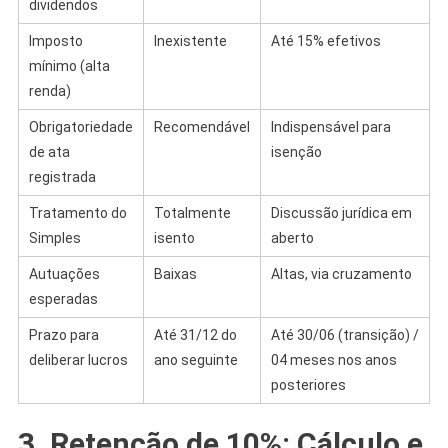
dividendos
Imposto
Inexistente
Até 15% efetivos
mínimo (alta
renda)
Obrigatoriedade
Recomendável
Indispensável para
de ata
isenção
registrada
Tratamento do
Totalmente
Discussão jurídica em
Simples
isento
aberto
Autuações
Baixas
Altas, via cruzamento
esperadas
Prazo para
Até 31/12 do
Até 30/06 (transição) /
deliberar lucros
ano seguinte
04 meses nos anos
posteriores
3. Retenção de 10%: Cálculo e