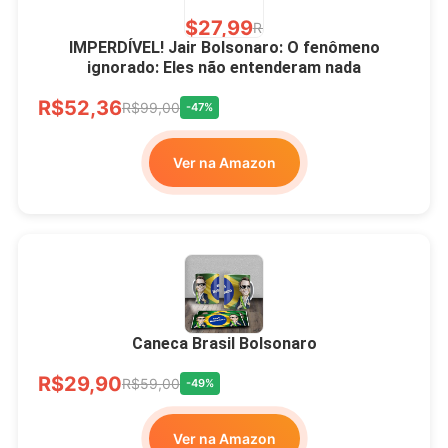
R$27,99
R$49,00
-43%
IMPERDÍVEL! Jair Bolsonaro: O fenômeno
ignorado: Eles não entenderam nada
Ver no MERCADO
R$52,36
LIVRE
R$99,00
-47%
Ver na Amazon
Xícara Bolsonaro
Brasão Deus Acima De
Todos
Caneca Brasil Bolsonaro
R$33,00
R$99,99
-67%
R$29,90
R$59,00
-49%
Ver no MERCADO
Ver na Amazon
LIVRE