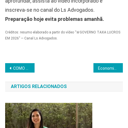
aprofundar, assista ao vídeo incorporado e
inscreva-se no canal do Ls Advogados.
Preparação hoje evita problemas amanhã.
Créditos: resumo elaborado a partir do vídeo “🚨GOVERNO TAXA LUCROS
EM 2026” — Canal Ls Advogados.
Navegação
COMO SAIR DO ZERO NA SUA LOJA E COMEÇAR A VENDER SEM PARAR EM 2026
Economia brasileira está esfriando? Sinais, dados e perspectivas
de
ARTIGOS RELACIONADOS
Post