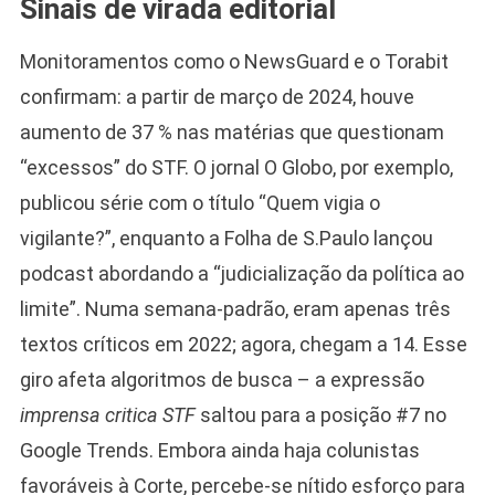
Sinais de virada editorial
Monitoramentos como o NewsGuard e o Torabit
confirmam: a partir de março de 2024, houve
aumento de 37 % nas matérias que questionam
“excessos” do STF. O jornal O Globo, por exemplo,
publicou série com o título “Quem vigia o
Camiseta Camisa
Bolsonaro Presidente
vigilante?”, enquanto a Folha de S.Paulo lançou
2026 Pátria Brasil 6 X
podcast abordando a “judicialização da política ao
10,00 S/JUROS
limite”. Numa semana-padrão, eram apenas três
R$60,00
R$99,00
-39%
textos críticos em 2022; agora, chegam a 14. Esse
giro afeta algoritmos de busca – a expressão
Ver no MERCADO
LIVRE
imprensa critica STF
saltou para a posição #7 no
Google Trends. Embora ainda haja colunistas
favoráveis à Corte, percebe-se nítido esforço para