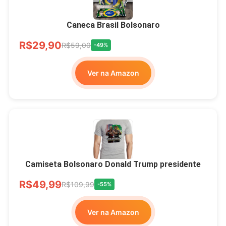
Brasão Deus Acima De
Todos
Caneca Brasil Bolsonaro
R$33,00
R$99,99
-67%
R$29,90
R$59,00
-49%
Ver no MERCADO
Ver na Amazon
LIVRE
Camiseta Bolsonaro Donald Trump presidente
R$49,99
R$109,99
-55%
Ver na Amazon