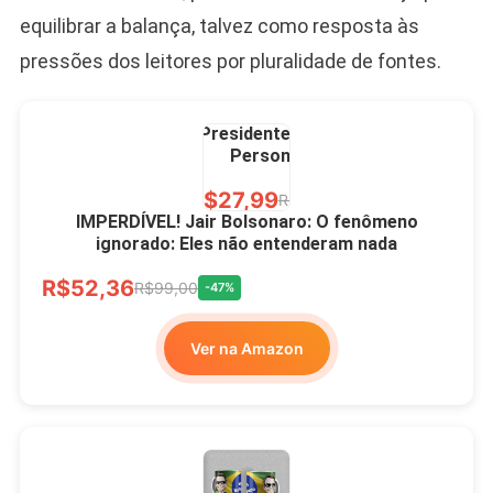
equilibrar a balança, talvez como resposta às
pressões dos leitores por pluralidade de fontes.
Caneca Jair Bolsonaro
Presidente Porcelana
Personalizada
R$27,99
R$49,00
-43%
IMPERDÍVEL! Jair Bolsonaro: O fenômeno
ignorado: Eles não entenderam nada
Ver no MERCADO
R$52,36
LIVRE
R$99,00
-47%
Ver na Amazon
Xícara Bolsonaro