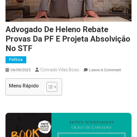
Advogado De Heleno Rebate
Provas Da PF E Projeta Absolvição
No STF
Política
Conrado Vilas Boas
On
04/09/2025
Leave A Comment
Advoga
De
Menu Rápido
Heleno
Rebate
Provas
Da
PF
E
Projeta