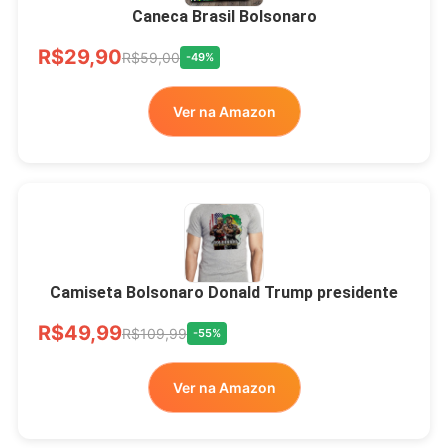
Todos
Caneca Brasil Bolsonaro
R$33,00
R$99,99
-67%
R$29,90
R$59,00
-49%
Ver no MERCADO
Ver na Amazon
LIVRE
Camiseta Bolsonaro Donald Trump presidente
R$49,99
R$109,99
-55%
Ver na Amazon