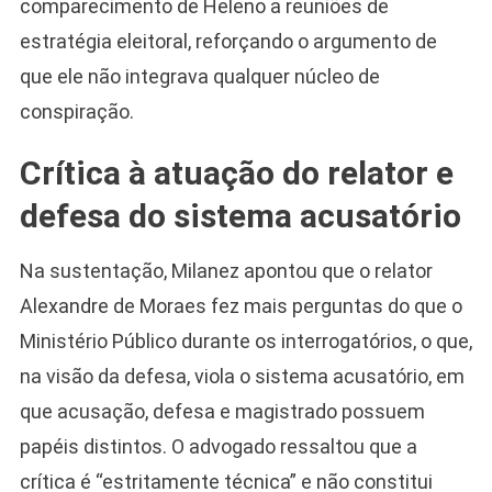
comparecimento de Heleno a reuniões de
estratégia eleitoral, reforçando o argumento de
que ele não integrava qualquer núcleo de
conspiração.
Crítica à atuação do relator e
Camiseta Camisa
Bolsonaro Presidente
defesa do sistema acusatório
2026 Pátria Brasil 6 X
10,00 S/JUROS
Na sustentação, Milanez apontou que o relator
R$60,00
R$99,00
-39%
Alexandre de Moraes fez mais perguntas do que o
Ministério Público durante os interrogatórios, o que,
Ver no MERCADO
LIVRE
na visão da defesa, viola o sistema acusatório, em
que acusação, defesa e magistrado possuem
papéis distintos. O advogado ressaltou que a
crítica é “estritamente técnica” e não constitui