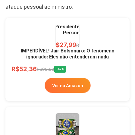
ataque pessoal ao ministro.
Caneca Jair Bolsonaro
Presidente Porcelana
Personalizada
R$27,99
R$49,00
-43%
IMPERDÍVEL! Jair Bolsonaro: O fenômeno
ignorado: Eles não entenderam nada
Ver no MERCADO
R$52,36
LIVRE
R$99,00
-47%
Ver na Amazon
Xícara Bolsonaro
Brasão Deus Acima De