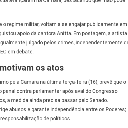
istia avançaram na Câmara, destacando que “não pode
te o regime militar, voltam a se engajar publicamente em
quistou apoio da cantora Anitta. Em postagem, a artista
igualmente julgado pelos crimes, independentemente d
 PEC em debate.
 motivam os atos
no pela Câmara na última terça-feira (16), prevê que o
o penal contra parlamentar após aval do Congresso.
cos, a medida ainda precisa passar pelo Senado.
rige abusos e garante independência entre os Poderes;
responsabilização de políticos.