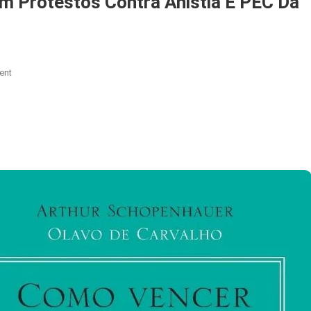
m Protestos Contra Anistia E PEC Da
On
ent
Artistas
De
Esquerda
Convocam
Protestos
Contra
Anistia
E
PEC
Da
Imunidade