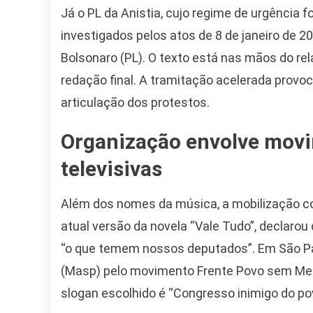
Já o PL da Anistia, cujo regime de urgência fo
investigados pelos atos de 8 de janeiro de 2
Bolsonaro (PL). O texto está nas mãos do rel
redação final. A tramitação acelerada provoc
articulação dos protestos.
Camiseta Camisa
Bolsonaro Presidente
Organização envolve movi
2026 Pátria Brasil 6 X
televisivas
10,00 S/JUROS
R$60,00
R$99,00
-39%
Além dos nomes da música, a mobilização co
atual versão da novela “Vale Tudo”, declaro
Ver no MERCADO
“o que temem nossos deputados”. Em São Pau
LIVRE
(Masp) pelo movimento Frente Povo sem Medo
slogan escolhido é “Congresso inimigo do po