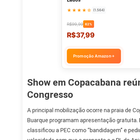
★★★★☆
(1.564)
R$99,99
62%
R$37,99
Promoção Amazon
→
Show em Copacabana reún
Congresso
A principal mobilização ocorre na praia de C
Buarque programam apresentação gratuita. E
classificou a PEC como “bandidagem” e pediu