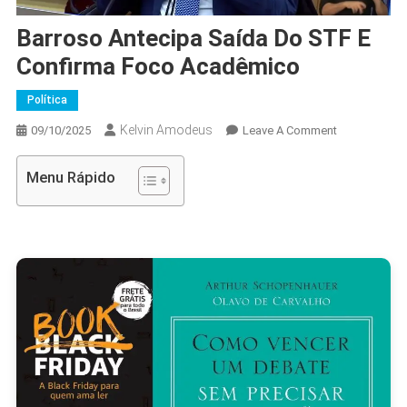
Barroso Antecipa Saída Do STF E
Confirma Foco Acadêmico
Política
Kelvin Amodeus
On
09/10/2025
Leave A Comment
Barroso
Antecipa
Menu Rápido
Saída
Do
STF
E
Confirma
Foco
Acadêmico