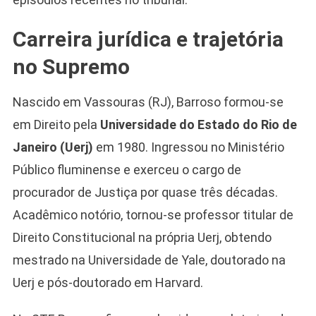
Carreira jurídica e trajetória
no Supremo
Nascido em Vassouras (RJ), Barroso formou-se
em Direito pela
Universidade do Estado do Rio de
Janeiro (Uerj)
em 1980. Ingressou no Ministério
Público fluminense e exerceu o cargo de
procurador de Justiça por quase três décadas.
Acadêmico notório, tornou-se professor titular de
Camiseta Camisa
Direito Constitucional na própria Uerj, obtendo
Bolsonaro Presidente
mestrado na Universidade de Yale, doutorado na
2026 Pátria Brasil 6 X
10,00 S/JUROS
Uerj e pós-doutorado em Harvard.
R$60,00
R$99,00
-39%