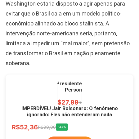
Washington estaria disposto a agir apenas para
evitar que o Brasil caia em um modelo político-
Ver no MERCADO
LIVRE
econômico alinhado ao bloco stalinista. A
intervenção norte-americana seria, portanto,
limitada a impedir um “mal maior”, sem pretensão
de transformar o Brasil em nação plenamente
soberana.
Caneca Jair Bolsonaro
Presidente Porcelana
Personalizada
R$27,99
R$49,00
-43%
IMPERDÍVEL! Jair Bolsonaro: O fenômeno
ignorado: Eles não entenderam nada
Ver no MERCADO
R$52,36
LIVRE
R$99,00
-47%