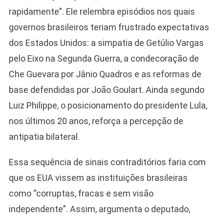
rapidamente”. Ele relembra episódios nos quais
governos brasileiros teriam frustrado expectativas
dos Estados Unidos: a simpatia de Getúlio Vargas
pelo Eixo na Segunda Guerra, a condecoração de
Che Guevara por Jânio Quadros e as reformas de
base defendidas por João Goulart. Ainda segundo
Luiz Philippe, o posicionamento do presidente Lula,
nos últimos 20 anos, reforça a percepção de
antipatia bilateral.
Essa sequência de sinais contraditórios faria com
Camiseta Camisa
Bolsonaro Presidente
que os EUA vissem as instituições brasileiras
2026 Pátria Brasil 6 X
como “corruptas, fracas e sem visão
10,00 S/JUROS
independente”. Assim, argumenta o deputado,
R$60,00
R$99,00
-39%