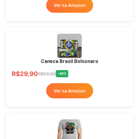
Ver na Amazon
Xícara Bolsonaro
Brasão Deus Acima De
Todos
Caneca Brasil Bolsonaro
R$33,00
R$99,99
-67%
R$29,90
R$59,00
-49%
Ver no MERCADO
Ver na Amazon
LIVRE