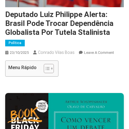
Deputado Luiz Philippe Alerta:
Brasil Pode Trocar Dependência
Globalista Por Tutela Stalinista
Política
Conrado Vilas Boas
On
23/10/2025
Leave A Comment
Deputad
Luiz
Menu Rápido
Philippe
Alerta:
Brasil
Pode
Trocar
Dependê
Globalis
Por
Tutela