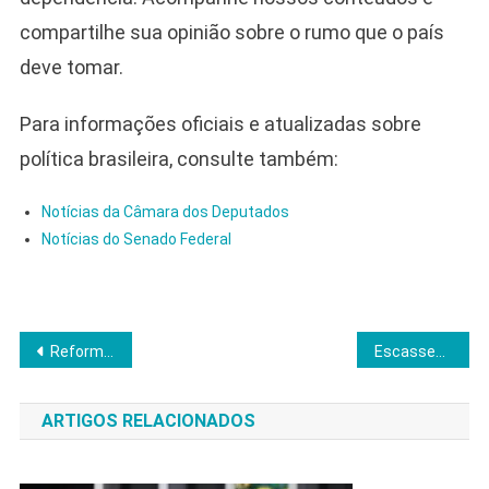
compartilhe sua opinião sobre o rumo que o país
deve tomar.
Para informações oficiais e atualizadas sobre
política brasileira, consulte também:
Notícias da Câmara dos Deputados
Notícias do Senado Federal
Navegação
Reforma do IR promete liberar R$28 bilhões e aquecer consumo, aponta FGV
Escassez de chips ameaça paralisar fábricas de veículos no Brasil em três semanas
de
ARTIGOS RELACIONADOS
Post