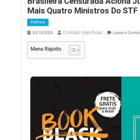
Brasileira Censurada Aciona J
Mais Quatro Ministros Do STF
Política
Conrado Vilas Boas
20/10/2025
Leave A Comm
Menu Rápido