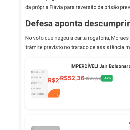
R$60,00
R$99,00
-39%
da própria Flávia para reversão da prisão pre
Defesa aponta descumprim
Ver no MERCADO
LIVRE
No voto que negou a carta rogatória, Moraes 
trâmite previsto no tratado de assistência m
Caneca Jair Bolsonaro
Presidente Porcelana
IMPERDÍVEL! Jair Bolsonar
Personalizada
R$52,36
R$99,00
-47%
R$27,99
R$49,00
-43%
Ver no MERCADO
LIVRE