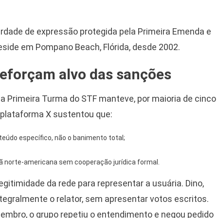
berdade de expressão protegida pela Primeira Emenda e
a reside em Pompano Beach, Flórida, desde 2002.
reforçam alvo das sanções
 a Primeira Turma do STF manteve, por maioria de cinco
 plataforma X sustentou que:
teúdo específico, não o banimento total;
ã norte-americana sem cooperação jurídica formal.
egitimidade da rede para representar a usuária. Dino,
egralmente o relator, sem apresentar votos escritos.
etembro, o grupo repetiu o entendimento e negou pedido