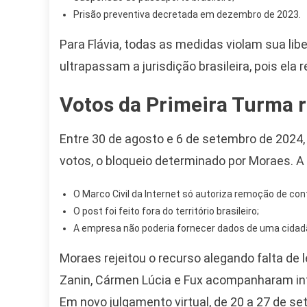
Prisão preventiva decretada em dezembro de 2023.
Para Flávia, todas as medidas violam sua li
ultrapassam a jurisdição brasileira, pois el
Votos da Primeira Turma 
Entre 30 de agosto e 6 de setembro de 2024,
votos, o bloqueio determinado por Moraes. A
O Marco Civil da Internet só autoriza remoção de con
O post foi feito fora do território brasileiro;
A empresa não poderia fornecer dados de uma cidad
Camiseta Camisa
Moraes rejeitou o recurso alegando falta de l
Bolsonaro Presidente
2026 Pátria Brasil 6 X
Zanin, Cármen Lúcia e Fux acompanharam int
10,00 S/JUROS
Em novo julgamento virtual, de 20 a 27 de s