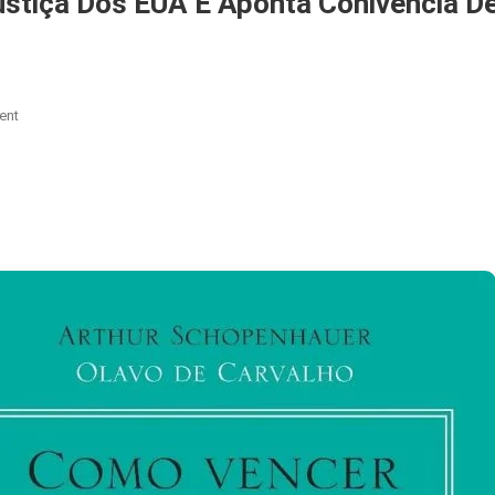
ustiça Dos EUA E Aponta Conivência D
On
ent
Brasileira
Censurada
Aciona
Justiça
Dos
EUA
E
Aponta
Conivência
De
Mais
Quatro
Ministros
Do