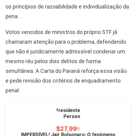
Bolsonaro Presidente
os princípios de razoabilidade e individualização da
2026 Pátria Brasil 6 X
10,00 S/JUROS
pena.
R$60,00
R$99,00
-39%
Votos vencidos de ministros do próprio STF já
chamaram atenção para o problema, defendendo
Ver no MERCADO
LIVRE
que não é juridicamente admissível condenar um
mesmo réu pelos dois delitos de forma
simultânea. A Carta do Paraná reforça essa visão
e pede revisão dos critérios de enquadramento
penal.
Caneca Jair Bolsonaro
Presidente Porcelana
Personalizada
R$27,99
R$49,00
-43%
IMPERDÍVEL! Jair Bolsonaro: O fenômeno