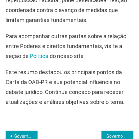
repercussão nacional, pode desencadear reação
coordenada contra o avanço de medidas que
limitam garantias fundamentais.
Para acompanhar outras pautas sobre a relação
entre Poderes e direitos fundamentais, visite a
seção de
Política
do nosso site.
Este resumo destacou os principais pontos da
Carta da OAB-PR e sua potencial influência no
debate jurídico. Continue conosco para receber
atualizações e análises objetivas sobre o tema.
Navegação
Governo anuncia conselho para controlar exploração de terras raras e impõe condições a investidores
Governo encerra julho com déficit de R$ 59 bi e repete piora fiscal sob impacto de precatórios