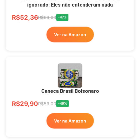
ignorado: Eles não entenderam nada
Ver no MERCADO
R$52,36
LIVRE
R$99,00
-47%
Ver na Amazon
Xícara Bolsonaro
Brasão Deus Acima De
Todos
Caneca Brasil Bolsonaro
R$33,00
R$99,99
-67%
R$29,90
R$59,00
-49%
Ver no MERCADO
Ver na Amazon
LIVRE