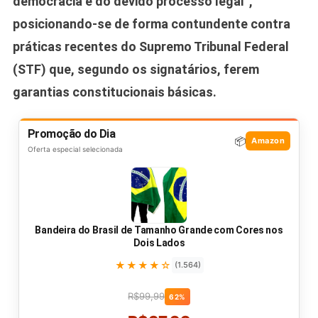
democracia e do devido processo legal”,
posicionando-se de forma contundente contra
práticas recentes do Supremo Tribunal Federal
(STF) que, segundo os signatários, ferem
garantias constitucionais básicas.
Promoção do Dia
📦
Amazon
Oferta especial selecionada
Bandeira do Brasil de Tamanho Grande com Cores nos
Dois Lados
★★★★☆
(1.564)
R$99,99
62%