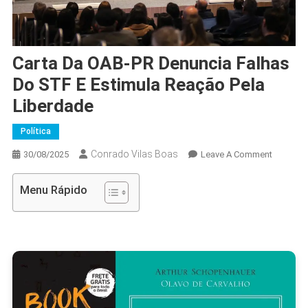
Carta Da OAB-PR Denuncia Falhas
Do STF E Estimula Reação Pela
Liberdade
Política
Conrado Vilas Boas
On
30/08/2025
Leave A Comment
Carta
Da
Menu Rápido
OAB-
PR
Denunci
Falhas
Do
STF
E