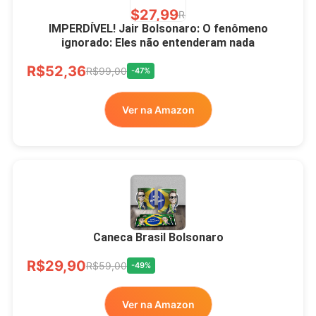
R$27,99
R$49,00
-43%
IMPERDÍVEL! Jair Bolsonaro: O fenômeno
ignorado: Eles não entenderam nada
Ver no MERCADO
R$52,36
LIVRE
R$99,00
-47%
Ver na Amazon
Xícara Bolsonaro
Brasão Deus Acima De
Todos
Caneca Brasil Bolsonaro
R$33,00
R$99,99
-67%
R$29,90
R$59,00
-49%
Ver no MERCADO
Ver na Amazon
LIVRE