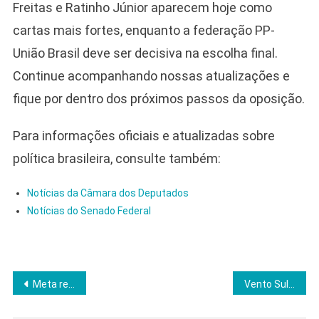
Freitas e Ratinho Júnior aparecem hoje como
cartas mais fortes, enquanto a federação PP-
União Brasil deve ser decisiva na escolha final.
Continue acompanhando nossas atualizações e
fique por dentro dos próximos passos da oposição.
Para informações oficiais e atualizadas sobre
política brasileira, consulte também:
Notícias da Câmara dos Deputados
Notícias do Senado Federal
Navegação
Meta recusa pedido de Moraes e preserva dados de contas estrangeiras
Vento Sul recebe aval e inicia complexo eólico de R$ 3,5 bilhões no Paraná
de