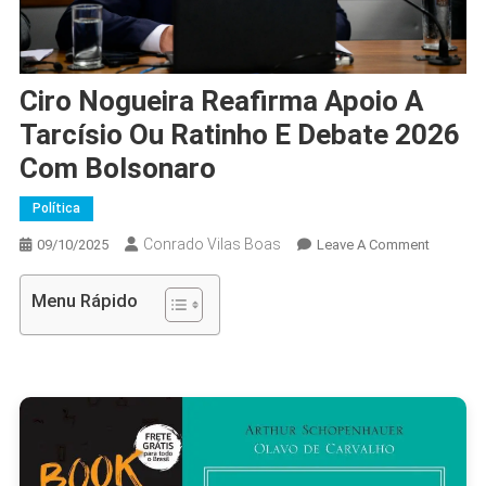
Ciro Nogueira Reafirma Apoio A
Tarcísio Ou Ratinho E Debate 2026
Com Bolsonaro
Política
Conrado Vilas Boas
On
09/10/2025
Leave A Comment
Ciro
Nogueira
Menu Rápido
Reafirma
Apoio
A
Tarcísio
Ou
Ratinho
E