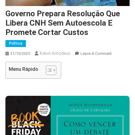
Governo Prepara Resolução Que
Libera CNH Sem Autoescola E
Promete Cortar Custos
Política
Kelvin Amodeus
On
31/10/2025
Leave A Comment
Governo
Prepara
Menu Rápido
Resolução
Que
Libera
CNH
Sem
Autoescola
E
Promete
Cortar