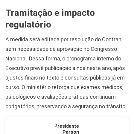
Tramitação e impacto
Camiseta Camisa
Bolsonaro Presidente
regulatório
2026 Pátria Brasil 6 X
10,00 S/JUROS
A medida será editada por resolução do Contran,
R$60,00
R$99,00
-39%
sem necessidade de aprovação no Congresso
Nacional. Dessa forma, o cronograma interno do
Ver no MERCADO
LIVRE
Executivo prevê publicação ainda neste ano, após
ajustes finais no texto e consultas públicas já em
curso. O ministério reforça que exames médicos,
psicológicos e avaliações práticas continuam
obrigatórios, preservando a segurança no trânsito.
Caneca Jair Bolsonaro
Presidente Porcelana
Personalizada