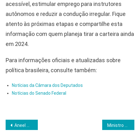
acessível, estimular emprego para instrutores
autônomos e reduzir a condução irregular. Fique
atento às próximas etapas e compartilhe esta
informação com quem planeja tirar a carteira ainda
em 2024.
Para informações oficiais e atualizadas sobre
política brasileira, consulte também:
Notícias da Câmara dos Deputados
Notícias do Senado Federal
Navegação
Aneel mantém bandeira vermelha e encarece conta de luz em novembro
Ministro do STM contesta pedido de perdão da presidente da Corte e cobra estudo histórico
de