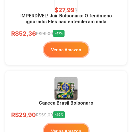
R$27,99
R$49,00
-43%
IMPERDÍVEL! Jair Bolsonaro: O fenômeno
ignorado: Eles não entenderam nada
Ver no MERCADO
R$52,36
LIVRE
R$99,00
-47%
Ver na Amazon
Xícara Bolsonaro
Brasão Deus Acima De
Todos
Caneca Brasil Bolsonaro
R$33,00
R$99,99
-67%
R$29,90
R$59,00
-49%
Ver no MERCADO
Ver na Amazon