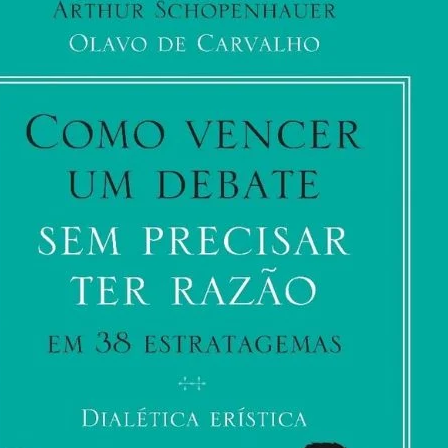
Por
Influência
De
Pastores
No
MEC