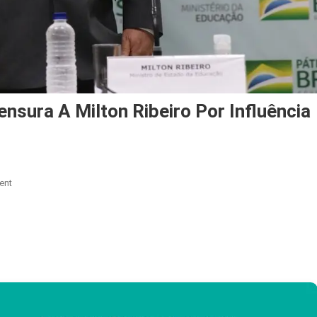
nsura A Milton Ribeiro Por Influência
On
ent
Comissão
De
Ética
Confirma
Censura
A
Milton
Ribeiro