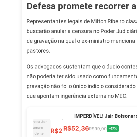
Defesa promete recorrer a
Camiseta Camisa
Representantes legais de Milton Ribeiro clas
Bolsonaro Presidente
buscarão anular a censura no Poder Judiciár
2026 Pátria Brasil 6 X
10,00 S/JUROS
de gravação na qual o ex-ministro menciona
pastores.
R$60,00
R$99,00
-39%
Os advogados sustentam que o áudio contesta
Ver no MERCADO
não poderia ter sido usado como fundamento 
LIVRE
gravação não foi o único indício considera
que apontam ingerência externa no MEC.
Caneca Jair Bolsonaro
Presidente Porcelana
IMPERDÍVEL! Jair Bolsonar
Personalizada
R$52,36
R$99,00
-47%
R$27,99
R$49,00
-43%