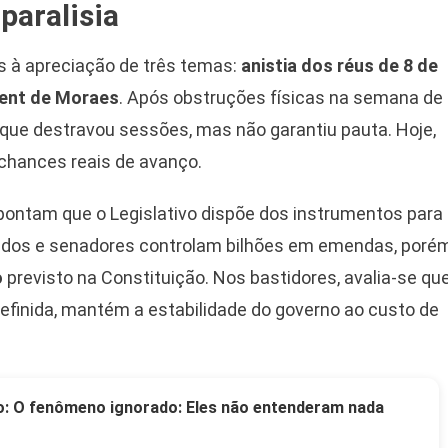
paralisia
s à apreciação de três temas:
anistia dos réus de 8 de
ent de Moraes
. Após obstruções físicas na semana de
 que destravou sessões, mas não garantiu pauta. Hoje,
 chances reais de avanço.
apontam que o Legislativo dispõe dos instrumentos para
utados e senadores controlam bilhões em emendas, poré
o
previsto na Constituição. Nos bastidores, avalia-se qu
definida, mantém a estabilidade do governo ao custo de
o: O fenômeno ignorado: Eles não entenderam nada