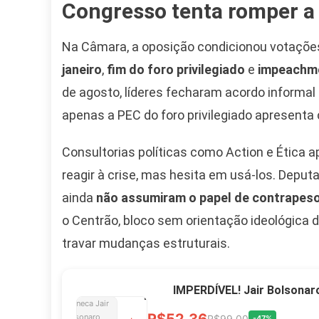
Congresso tenta romper a 
Na Câmara, a oposição condicionou votaçõe
Camiseta Camisa
janeiro
,
fim do foro privilegiado
e
impeachm
Bolsonaro Presidente
de agosto, líderes fecharam acordo informal
2026 Pátria Brasil 6 X
10,00 S/JUROS
apenas a PEC do foro privilegiado apresenta
R$60,00
R$99,00
-39%
Consultorias políticas como Action e Ética 
reagir à crise, mas hesita em usá-los. Dep
Ver no MERCADO
ainda
não assumiram o papel de contrapes
LIVRE
o Centrão, bloco sem orientação ideológica 
travar mudanças estruturais.
Caneca Jair Bolsonaro
Presidente Porcelana
IMPERDÍVEL! Jair Bolsonar
Personalizada
R$52,36
R$99,00
-47%