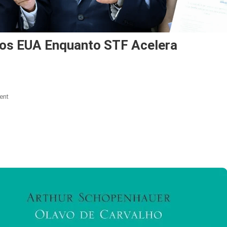
os EUA Enquanto STF Acelera
On
ent
Congresso
Reage
À
Pressão
Dos
EUA
Enquanto
STF
Acelera
Julgamento
De