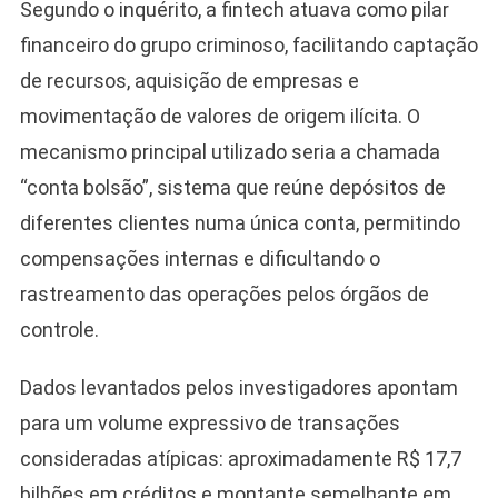
Segundo o inquérito, a fintech atuava como pilar
financeiro do grupo criminoso, facilitando captação
de recursos, aquisição de empresas e
movimentação de valores de origem ilícita. O
mecanismo principal utilizado seria a chamada
“conta bolsão”, sistema que reúne depósitos de
diferentes clientes numa única conta, permitindo
compensações internas e dificultando o
rastreamento das operações pelos órgãos de
controle.
Dados levantados pelos investigadores apontam
Camiseta Camisa
Bolsonaro Presidente
para um volume expressivo de transações
2026 Pátria Brasil 6 X
consideradas atípicas: aproximadamente R$ 17,7
10,00 S/JUROS
bilhões em créditos e montante semelhante em