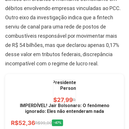
R$60,00
R$99,00
-39%
débitos envolvendo empresas vinculadas ao PCC.
Outro eixo da investigação indica que a fintech
Ver no MERCADO
LIVRE
serviu de canal para uma rede de postos de
combustíveis responsável por movimentar mais
de R$ 54 bilhões, mas que declarou apenas 0,17%
desse valor em tributos federais, discrepância
incompatível com o regime de lucro real.
Caneca Jair Bolsonaro
Presidente Porcelana
Personalizada
R$27,99
R$49,00
-43%
IMPERDÍVEL! Jair Bolsonaro: O fenômeno
ignorado: Eles não entenderam nada
Ver no MERCADO
R$52,36
LIVRE
R$99,00
-47%