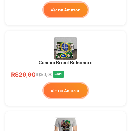
Ver na Amazon
Xícara Bolsonaro
Brasão Deus Acima De
Todos
Caneca Brasil Bolsonaro
R$33,00
R$99,99
-67%
R$29,90
R$59,00
-49%
Ver no MERCADO
Ver na Amazon
LIVRE