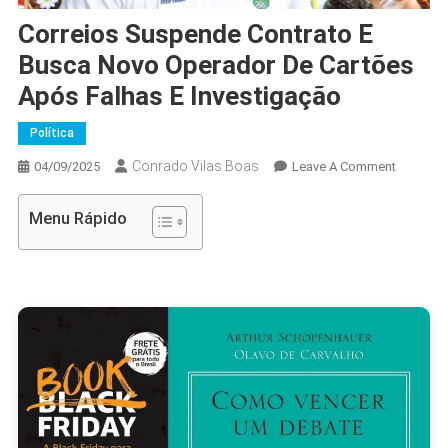
Correios Suspende Contrato E
Busca Novo Operador De Cartões
Após Falhas E Investigação
Política
Conrado Vilas Boas
On
04/09/2025
Leave A Comment
Correios
Suspend
Menu Rápido
Contrato
E
Busca
Novo
Operado
De
Cartões
Após
Falhas
E