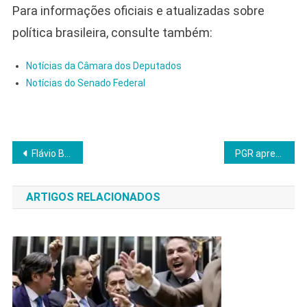
Para informações oficiais e atualizadas sobre
política brasileira, consulte também:
Notícias da Câmara dos Deputados
Notícias do Senado Federal
Navegação
Flávio Bolsonaro confirma engajamento de Tarcísio na articulação por anistia ampla
PGR apresenta documentos e discursos como provas contra Bolsonaro no STF
de
ARTIGOS RELACIONADOS
Post