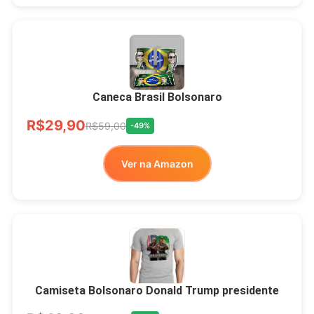
Xícara Bolsonaro
Brasão Deus Acima De
Todos
Caneca Brasil Bolsonaro
R$33,00
R$99,99
-67%
R$29,90
R$59,00
-49%
Ver no MERCADO
Ver na Amazon
LIVRE
Camiseta Bolsonaro Donald Trump presidente