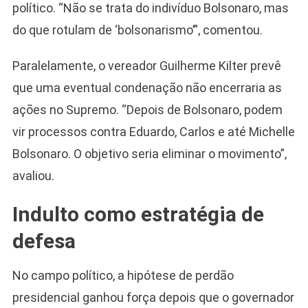
político. “Não se trata do indivíduo Bolsonaro, mas
do que rotulam de ‘bolsonarismo’”, comentou.
Paralelamente, o vereador Guilherme Kilter prevê
que uma eventual condenação não encerraria as
ações no Supremo. “Depois de Bolsonaro, podem
vir processos contra Eduardo, Carlos e até Michelle
Bolsonaro. O objetivo seria eliminar o movimento”,
avaliou.
Camiseta Camisa
Bolsonaro Presidente
Indulto como estratégia de
2026 Pátria Brasil 6 X
10,00 S/JUROS
defesa
R$60,00
R$99,00
-39%
No campo político, a hipótese de perdão
presidencial ganhou força depois que o governador
Ver no MERCADO