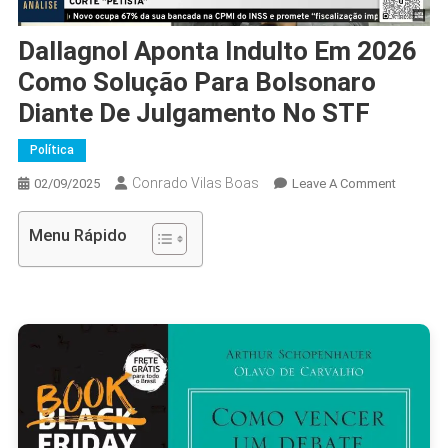
Dallagnol Aponta Indulto Em 2026
Como Solução Para Bolsonaro
Diante De Julgamento No STF
Política
Conrado Vilas Boas
On
02/09/2025
Leave A Comment
Dallagno
Aponta
Menu Rápido
Indulto
Em
2026
Como
Solução
Para
Bolsona
Diante
De