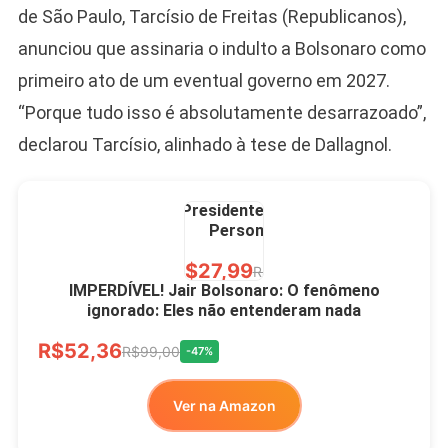
LIVRE
de São Paulo, Tarcísio de Freitas (Republicanos),
anunciou que assinaria o indulto a Bolsonaro como
primeiro ato de um eventual governo em 2027.
“Porque tudo isso é absolutamente desarrazoado”,
declarou Tarcísio, alinhado à tese de Dallagnol.
Caneca Jair Bolsonaro
Presidente Porcelana
Personalizada
R$27,99
R$49,00
-43%
IMPERDÍVEL! Jair Bolsonaro: O fenômeno
ignorado: Eles não entenderam nada
Ver no MERCADO
R$52,36
LIVRE
R$99,00
-47%
Ver na Amazon