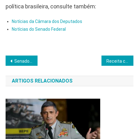
política brasileira, consulte também:
Notícias da Câmara dos Deputados
Notícias do Senado Federal
Navegação
Senado impõe barreira e Lula acelera articulação para emplacar Jorge Messias no STF
Receita cria “CPF dos imóveis” e promete apertar cerco ao aluguel informal
de
ARTIGOS RELACIONADOS
Post