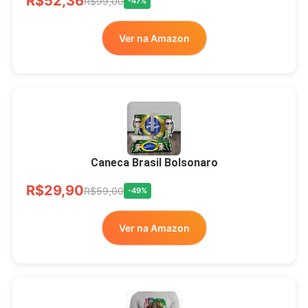
R$52,36
LIVRE
R$99,00
-47%
Ver na Amazon
Xícara Bolsonaro
Brasão Deus Acima De
Todos
Caneca Brasil Bolsonaro
R$33,00
R$99,99
-67%
R$29,90
R$59,00
-49%
Ver no MERCADO
Ver na Amazon
LIVRE