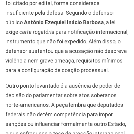
foi citado por edital, forma considerada
insuficiente pela defesa. Segundo o defensor
público
Antônio Ezequiel Inácio Barbosa
, a lei
exige
carta rogatória
para notificação internacional,
instrumento que não foi expedido. Além disso, o
defensor sustentou que a acusação não descreve
violência nem grave ameaça, requisitos mínimos
para a configuração de coação processual.
Outro ponto levantado é a ausência de poder de
decisão do parlamentar sobre atos soberanos
norte-americanos. A peça lembra que deputados
Camiseta Camisa
federais não detêm competência para impor
Bolsonaro Presidente
sanções ou influenciar formalmente outro Estado,
2026 Pátria Brasil 6 X
10,00 S/JUROS
o que enfraquece a tese de pressão internacional