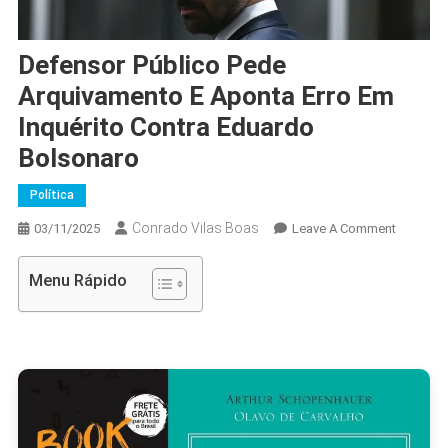
Defensor Público Pede
Arquivamento E Aponta Erro Em
Inquérito Contra Eduardo
Bolsonaro
Política
Conrado Vilas Boas
On
03/11/2025
Leave A Comment
Defenso
Público
Menu Rápido
Pede
Arquiva
E
Aponta
Erro
Em
Inquérito