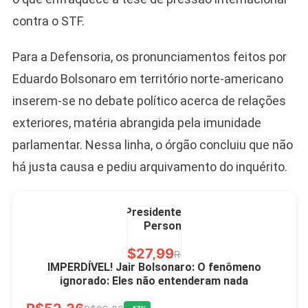
R$60,00
contra o STF.
R$99,00
-39%
Para a Defensoria, os pronunciamentos feitos por
Ver no MERCADO
LIVRE
Eduardo Bolsonaro em território norte-americano
inserem-se no debate político acerca de relações
exteriores, matéria abrangida pela imunidade
parlamentar. Nessa linha, o órgão concluiu que não
há justa causa e pediu arquivamento do inquérito.
Caneca Jair Bolsonaro
Presidente Porcelana
Personalizada
R$27,99
R$49,00
-43%
IMPERDÍVEL! Jair Bolsonaro: O fenômeno
ignorado: Eles não entenderam nada
Ver no MERCADO