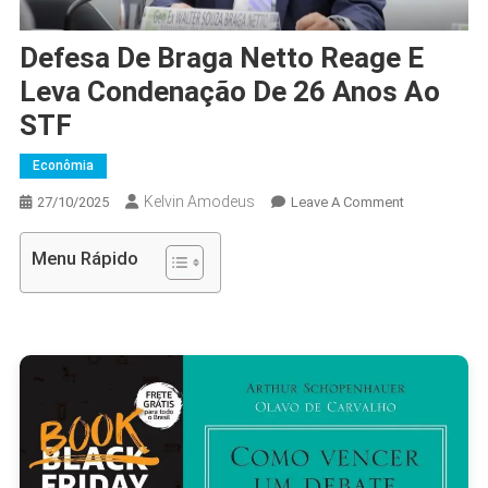
Defesa De Braga Netto Reage E
Leva Condenação De 26 Anos Ao
STF
Econômia
Kelvin Amodeus
On
27/10/2025
Leave A Comment
Defesa
De
Menu Rápido
Braga
Netto
Reage
E
Leva
Condenação
De
26
Anos