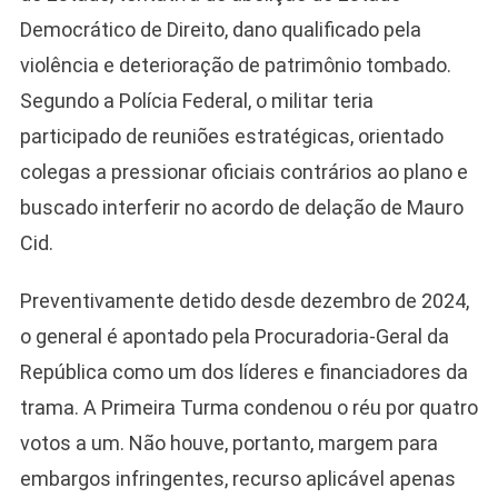
Democrático de Direito, dano qualificado pela
violência e deterioração de patrimônio tombado.
Segundo a Polícia Federal, o militar teria
participado de reuniões estratégicas, orientado
colegas a pressionar oficiais contrários ao plano e
Camiseta Camisa
buscado interferir no acordo de delação de Mauro
Bolsonaro Presidente
Cid.
2026 Pátria Brasil 6 X
10,00 S/JUROS
Preventivamente detido desde dezembro de 2024,
R$60,00
R$99,00
-39%
o general é apontado pela Procuradoria-Geral da
República como um dos líderes e financiadores da
Ver no MERCADO
LIVRE
trama. A Primeira Turma condenou o réu por quatro
votos a um. Não houve, portanto, margem para
embargos infringentes, recurso aplicável apenas