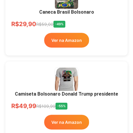
Brasão Deus Acima De
Todos
Caneca Brasil Bolsonaro
R$33,00
R$99,99
-67%
R$29,90
R$59,00
-49%
Ver no MERCADO
Ver na Amazon
LIVRE
Camiseta Bolsonaro Donald Trump presidente
R$49,99
R$109,99
-55%
Ver na Amazon