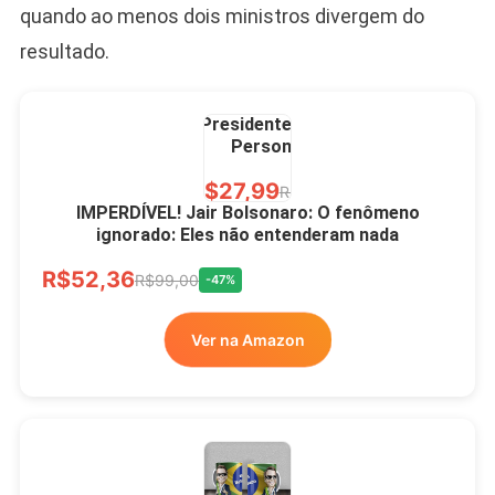
quando ao menos dois ministros divergem do
resultado.
Caneca Jair Bolsonaro
Presidente Porcelana
Personalizada
R$27,99
R$49,00
-43%
IMPERDÍVEL! Jair Bolsonaro: O fenômeno
ignorado: Eles não entenderam nada
Ver no MERCADO
R$52,36
LIVRE
R$99,00
-47%
Ver na Amazon
Xícara Bolsonaro