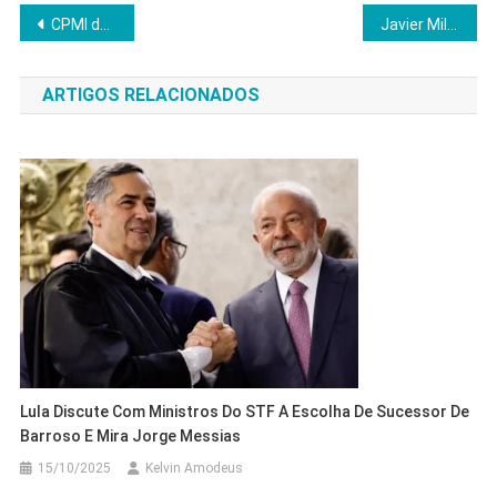
Navegação
CPMI do INSS avança e mira venda de avião ligada a deputado; senador será convocado
Javier Milei corta gastos e devolve superávit à Argentina em 10 meses
de
ARTIGOS RELACIONADOS
Post
Lula Discute Com Ministros Do STF A Escolha De Sucessor De
Barroso E Mira Jorge Messias
15/10/2025
Kelvin Amodeus