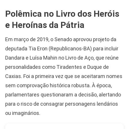
Polêmica no Livro dos Heróis
e Heroínas da Pátria
Camiseta Camisa
Bolsonaro Presidente
2026 Pátria Brasil 6 X
Em março de 2019, o Senado aprovou projeto da
10,00 S/JUROS
deputada Tia Eron (Republicanos-BA) para incluir
R$60,00
R$99,00
-39%
Dandara e Luísa Mahin no Livro de Aço, que reúne
personalidades como Tiradentes e Duque de
Ver no MERCADO
LIVRE
Caxias. Foi a primeira vez que se aceitaram nomes
sem comprovação histórica robusta. À época,
parlamentares questionaram a decisão, alertando
para o risco de consagrar personagens lendários
ou imaginários.
Caneca Jair Bolsonaro