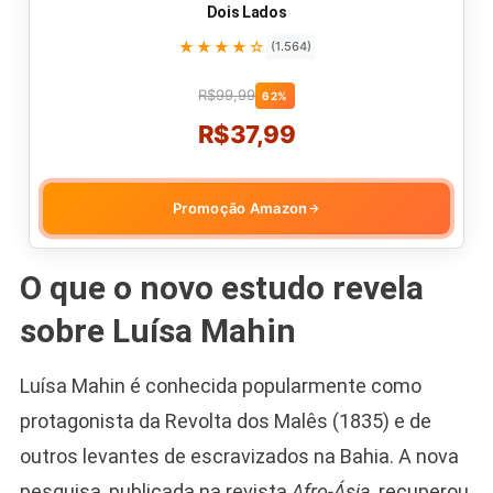
Dois Lados
★★★★☆
(1.564)
R$99,99
62%
R$37,99
Promoção Amazon
→
O que o novo estudo revela
sobre Luísa Mahin
Luísa Mahin é conhecida popularmente como
protagonista da Revolta dos Malês (1835) e de
outros levantes de escravizados na Bahia. A nova
pesquisa, publicada na revista
Afro-Ásia
, recuperou