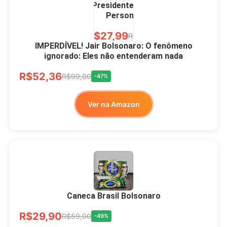
Presidente Porcelana
Personalizada
R$27,99
R$49,00
-43%
IMPERDÍVEL! Jair Bolsonaro: O fenômeno
ignorado: Eles não entenderam nada
Ver no MERCADO
R$52,36
LIVRE
R$99,00
-47%
Ver na Amazon
Xícara Bolsonaro
Brasão Deus Acima De
Todos
Caneca Brasil Bolsonaro
R$33,00
R$99,99
-67%
R$29,90
R$59,00
-49%