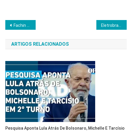
Navegação
Fachin autoriza e Fux assume Segunda Turma do STF na próxima semana
Eletrobras adota marca Axia e reforça estratégia pós-privatização
de
ARTIGOS RELACIONADOS
Post
Pesquisa Aponta Lula Atrás De Bolsonaro, Michelle E Tarcísio