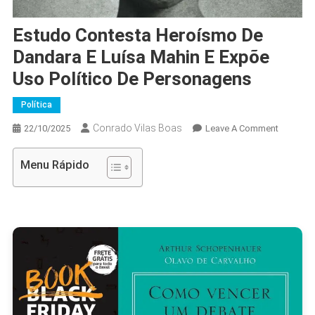
Estudo Contesta Heroísmo De
Dandara E Luísa Mahin E Expõe
Uso Político De Personagens
Política
Conrado Vilas Boas
On
22/10/2025
Leave A Comment
Estudo
Contesta
Menu Rápido
Heroísm
De
Dandara
E
Luísa
Mahin
E
Expõe
Uso