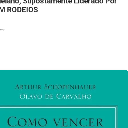
uelano, Supostamente Liderado Por
EM RODEIOS
On
ent
EUA
Classificam
Cartel
Venezuelano,
Supostamente
Liderado
Por
Maduro,
Como
Terrorista
–
SEM
RODEIOS