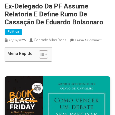
Ex-Delegado Da PF Assume
Relatoria E Define Rumo De
Cassação De Eduardo Bolsonaro
Política
Conrado Vilas Boas
On
26/09/2025
Leave A Comment
Ex-
Delegad
Menu Rápido
Da
PF
Assume
Relatoria
E
Define
Rumo
De
Cassaçã
De