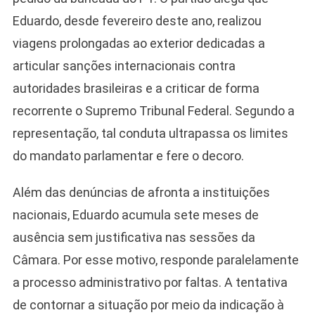
Eduardo, desde fevereiro deste ano, realizou
viagens prolongadas ao exterior dedicadas a
articular sanções internacionais contra
autoridades brasileiras e a criticar de forma
recorrente o Supremo Tribunal Federal. Segundo a
representação, tal conduta ultrapassa os limites
do mandato parlamentar e fere o decoro.
Camiseta Camisa
Bolsonaro Presidente
Além das denúncias de afronta a instituições
2026 Pátria Brasil 6 X
nacionais, Eduardo acumula sete meses de
10,00 S/JUROS
ausência sem justificativa nas sessões da
R$60,00
R$99,00
-39%
Câmara. Por esse motivo, responde paralelamente
a processo administrativo por faltas. A tentativa
Ver no MERCADO
LIVRE
de contornar a situação por meio da indicação à