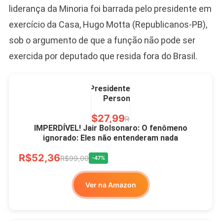
liderança da Minoria foi barrada pelo presidente em
exercício da Casa, Hugo Motta (Republicanos-PB),
sob o argumento de que a função não pode ser
exercida por deputado que resida fora do Brasil.
Caneca Jair Bolsonaro
Presidente Porcelana
Personalizada
R$27,99
R$49,00
-43%
IMPERDÍVEL! Jair Bolsonaro: O fenômeno
ignorado: Eles não entenderam nada
Ver no MERCADO
R$52,36
LIVRE
R$99,00
-47%
Ver na Amazon