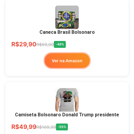
Xícara Bolsonaro
Brasão Deus Acima De
Todos
Caneca Brasil Bolsonaro
R$33,00
R$99,99
-67%
R$29,90
R$59,00
-49%
Ver no MERCADO
Ver na Amazon
LIVRE
Camiseta Bolsonaro Donald Trump presidente
R$49,99
R$109,99
-55%