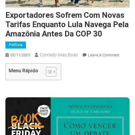
Exportadores Sofrem Com Novas
Tarifas Enquanto Lula Navega Pela
Amazônia Antes Da COP 30
Política
Conrado Vilas Boas
On
03/11/2025
Leave A Comment
Exportad
Sofrem
Menu Rápido
Com
Novas
Tarifas
Enquant
Lula
Navega
Pela
Amazôni
Antes