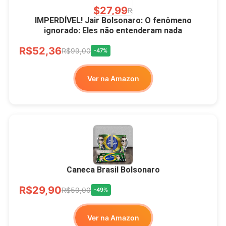
R$27,99
R$49,00
-43%
IMPERDÍVEL! Jair Bolsonaro: O fenômeno
ignorado: Eles não entenderam nada
Ver no MERCADO
R$52,36
LIVRE
R$99,00
-47%
Ver na Amazon
Xícara Bolsonaro
Brasão Deus Acima De
Todos
Caneca Brasil Bolsonaro
R$33,00
R$99,99
-67%
R$29,90
R$59,00
-49%
Ver no MERCADO
Ver na Amazon
LIVRE