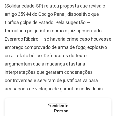
(Solidariedade-SP) relatou proposta que revisa o
Camiseta Camisa
Bolsonaro Presidente
artigo 359-M do Código Penal, dispositivo que
2026 Pátria Brasil 6 X
tipifica golpe de Estado. Pela sugestão —
10,00 S/JUROS
formulada por juristas como o juiz aposentado
R$60,00
R$99,00
-39%
Everardo Ribeiro — só haveria crime caso houvesse
emprego comprovado de arma de fogo, explosivo
Ver no MERCADO
LIVRE
ou artefato bélico. Defensores do texto
argumentam que a mudança afastaria
interpretações que geraram condenações
controversas e serviram de justificativa para
acusações de violação de garantias individuais.
Caneca Jair Bolsonaro
Presidente Porcelana
Personalizada