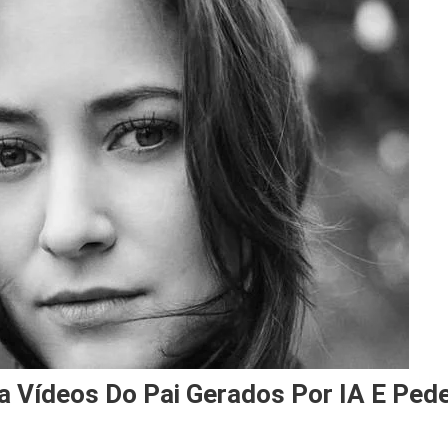
ia Vídeos Do Pai Gerados Por IA E Ped