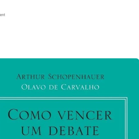
On
ent
Filha
De
Robin
Williams
Repudia
Vídeos
Do
Pai
Gerados
Por
IA
E
Pede
Fim
Da
Prática