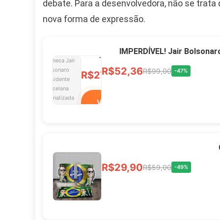
debate. Para a desenvolvedora, não se trata 
nova forma de expressão.
Caneca Jair Bolsonaro
Presidente Porcelana
IMPERDÍVEL! Jair Bolsonar
Personalizada
R$52,36
R$99,00
-47%
R$27,99
R$49,00
-43%
Ver no MERCADO
LIVRE
Xícara Bolsonaro
R$29,90
R$59,00
-49%
Brasão Deus Acima De
Todos
R$33,00
R$99,99
-67%