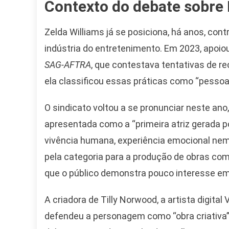
Contexto do debate sobre
Zelda Williams já se posiciona, há anos, contr
indústria do entretenimento. Em 2023, apoio
SAG-AFTRA
, que contestava tentativas de rec
ela classificou essas práticas como “pesso
O sindicato voltou a se pronunciar neste ano
Camiseta Camisa
apresentada como a “primeira atriz gerada po
Bolsonaro Presidente
vivência humana, experiência emocional nem 
2026 Pátria Brasil 6 X
10,00 S/JUROS
pela categoria para a produção de obras com 
que o público demonstra pouco interesse e
R$60,00
R$99,00
-39%
A criadora de Tilly Norwood, a artista digital
Ver no MERCADO
defendeu a personagem como “obra criativa” e
LIVRE