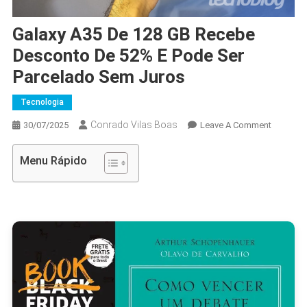
Galaxy A35 De 128 GB Recebe
Desconto De 52% E Pode Ser
Parcelado Sem Juros
Tecnologia
Conrado Vilas Boas
On
30/07/2025
Leave A Comment
Galaxy
A35
Menu Rápido
De
128
GB
Recebe
Descont
De
52%
E
Pode