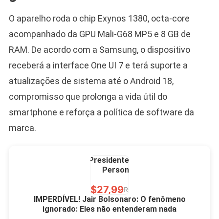
10,00 S/JUROS
O aparelho roda o chip Exynos 1380, octa-core
R$60,00
R$99,00
-39%
acompanhado da GPU Mali-G68 MP5 e 8 GB de
RAM. De acordo com a Samsung, o dispositivo
Ver no MERCADO
LIVRE
receberá a interface One UI 7 e terá suporte a
atualizações de sistema até o Android 18,
compromisso que prolonga a vida útil do
smartphone e reforça a política de software da
marca.
Caneca Jair Bolsonaro
Presidente Porcelana
Personalizada
R$27,99
R$49,00
-43%
IMPERDÍVEL! Jair Bolsonaro: O fenômeno
ignorado: Eles não entenderam nada
Ver no MERCADO