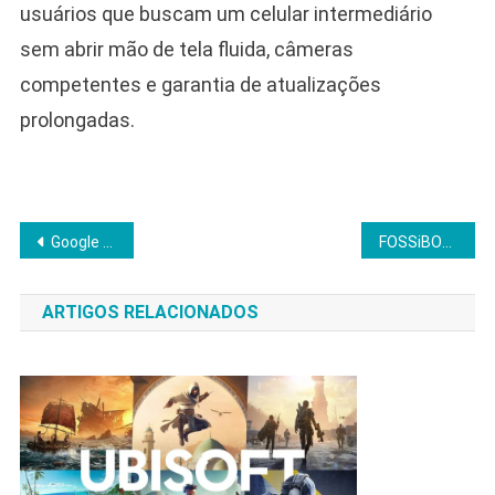
usuários que buscam um celular intermediário
sem abrir mão de tela fluida, câmeras
competentes e garantia de atualizações
prolongadas.
Navegação
Google expande AI Mode e permite perguntas sobre PDFs, imagens e vídeo ao vivo
FOSSiBOT lança F107 Pro com visão noturna colorida e bateria de 28.000 mAh
de
ARTIGOS RELACIONADOS
Post