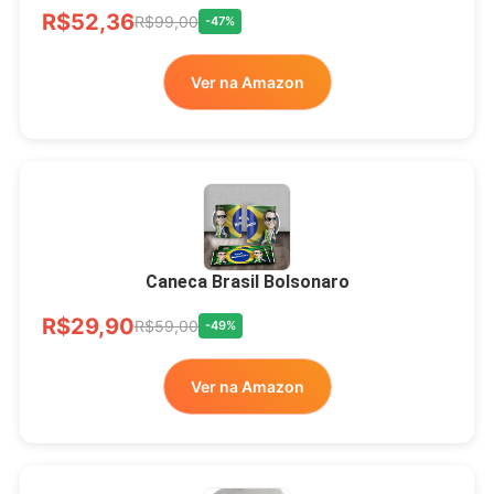
R$52,36
LIVRE
R$99,00
-47%
Ver na Amazon
Xícara Bolsonaro
Brasão Deus Acima De
Todos
Caneca Brasil Bolsonaro
R$33,00
R$99,99
-67%
R$29,90
R$59,00
-49%
Ver no MERCADO
Ver na Amazon
LIVRE