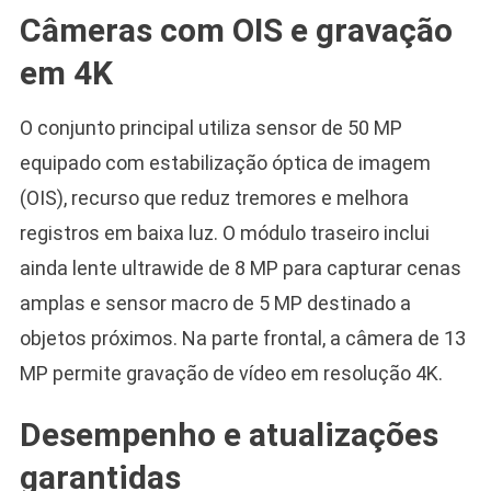
Câmeras com OIS e gravação
em 4K
O conjunto principal utiliza sensor de 50 MP
equipado com estabilização óptica de imagem
(OIS), recurso que reduz tremores e melhora
registros em baixa luz. O módulo traseiro inclui
ainda lente ultrawide de 8 MP para capturar cenas
amplas e sensor macro de 5 MP destinado a
objetos próximos. Na parte frontal, a câmera de 13
MP permite gravação de vídeo em resolução 4K.
Desempenho e atualizações
Camiseta Camisa
Bolsonaro Presidente
garantidas
2026 Pátria Brasil 6 X