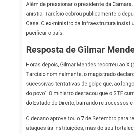
Além de pressionar o presidente da Câmara, 
anistia, Tarcísio cobrou publicamente o dep
Casa. O ex-ministro da Infraestrutura insisti
pacificar o país.
Resposta de Gilmar Mende
Horas depois, Gilmar Mendes recorreu ao X (
Tarcísio nominalmente, o magistrado declaro
sucessivas tentativas de golpe que, ao long
do povo”. O ministro destacou que o STF cum
do Estado de Direito, barrando retrocessos 
Camiseta Camisa
O decano aproveitou o 7 de Setembro para re
Bolsonaro Presidente
ataques às instituições, mas do seu fortal
2026 Pátria Brasil 6 X