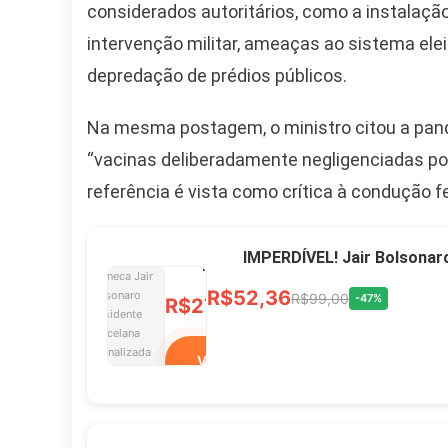
10,00 S/JUROS
considerados autoritários, como a instalaç
intervenção militar, ameaças ao sistema ele
R$60,00
R$99,00
-39%
depredação de prédios públicos.
Ver no MERCADO
Na mesma postagem, o ministro citou a pan
LIVRE
“vacinas deliberadamente negligenciadas p
referência é vista como crítica à condução fe
Caneca Jair Bolsonaro
Presidente Porcelana
IMPERDÍVEL! Jair Bolsonar
Personalizada
R$52,36
R$99,00
-47%
R$27,99
R$49,00
-43%
Ver no MERCADO
LIVRE