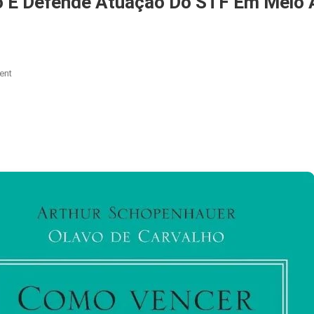
o E Defende Atuação Do STF Em Meio 
On
ent
Gilmar
Mendes
Rebate
Tarcísio
E
Defende
Atuação
Do
STF
Em
Meio
A
Críticas