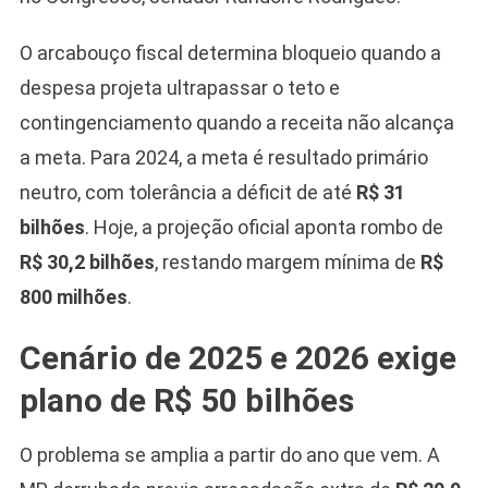
O arcabouço fiscal determina bloqueio quando a
despesa projeta ultrapassar o teto e
contingenciamento quando a receita não alcança
a meta. Para 2024, a meta é resultado primário
neutro, com tolerância a déficit de até
R$ 31
bilhões
. Hoje, a projeção oficial aponta rombo de
R$ 30,2 bilhões
, restando margem mínima de
R$
800 milhões
.
Cenário de 2025 e 2026 exige
plano de R$ 50 bilhões
Camiseta Camisa
Bolsonaro Presidente
2026 Pátria Brasil 6 X
O problema se amplia a partir do ano que vem. A
10,00 S/JUROS