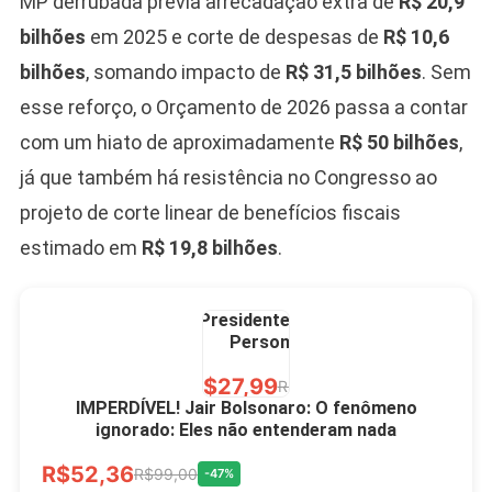
MP derrubada previa arrecadação extra de
R$ 20,9
R$60,00
R$99,00
-39%
bilhões
em 2025 e corte de despesas de
R$ 10,6
bilhões
, somando impacto de
R$ 31,5 bilhões
. Sem
Ver no MERCADO
LIVRE
esse reforço, o Orçamento de 2026 passa a contar
com um hiato de aproximadamente
R$ 50 bilhões
,
já que também há resistência no Congresso ao
projeto de corte linear de benefícios fiscais
estimado em
R$ 19,8 bilhões
.
Caneca Jair Bolsonaro
Presidente Porcelana
Personalizada
R$27,99
R$49,00
-43%
IMPERDÍVEL! Jair Bolsonaro: O fenômeno
ignorado: Eles não entenderam nada
Ver no MERCADO
R$52,36
LIVRE
R$99,00
-47%