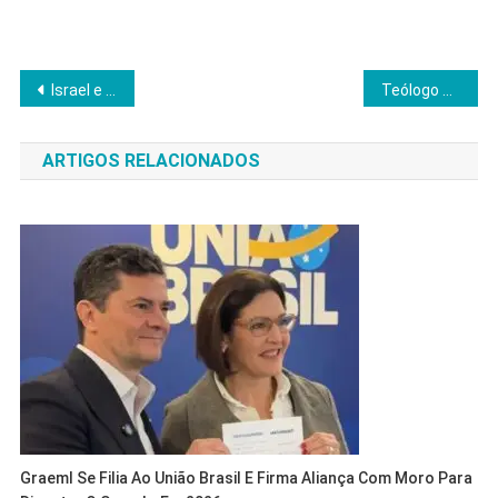
Navegação
Israel e Hamas confirmam cessar-fogo; libertação de reféns começa em 72 horas
Teólogo denuncia avanço ideológico sobre crianças e família
de
ARTIGOS RELACIONADOS
Post
Graeml Se Filia Ao União Brasil E Firma Aliança Com Moro Para