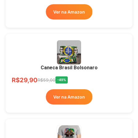
Ver na Amazon
Xícara Bolsonaro
Brasão Deus Acima De
Todos
Caneca Brasil Bolsonaro
R$33,00
R$99,99
-67%
R$29,90
R$59,00
-49%
Ver no MERCADO
Ver na Amazon
LIVRE