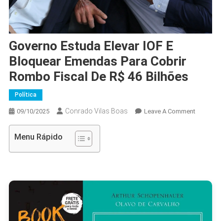
Governo Estuda Elevar IOF E
Bloquear Emendas Para Cobrir
Rombo Fiscal De R$ 46 Bilhões
Política
Conrado Vilas Boas
On
09/10/2025
Leave A Comment
Governo
Estuda
Menu Rápido
Elevar
IOF
E
Bloquear
Emenda
Para
Cobrir