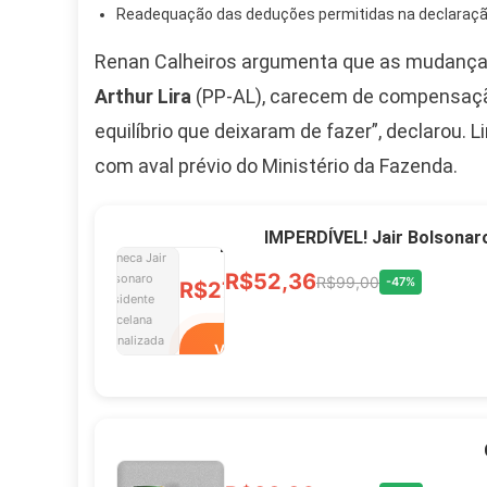
R$60,00
R$99,00
-39%
Readequação das deduções permitidas na declaração
Renan Calheiros argumenta que as mudanças 
Ver no MERCADO
Arthur Lira
(PP-AL), carecem de compensação
LIVRE
equilíbrio que deixaram de fazer”, declarou. 
com aval prévio do Ministério da Fazenda.
Caneca Jair Bolsonaro
Presidente Porcelana
IMPERDÍVEL! Jair Bolsonar
Personalizada
R$52,36
R$99,00
-47%
R$27,99
R$49,00
-43%
Ver no MERCADO
LIVRE
Xícara Bolsonaro