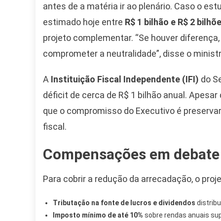
antes de a matéria ir ao plenário. Caso o est
estimado hoje entre
R$ 1 bilhão e R$ 2 bilhõ
projeto complementar. “Se houver diferença,
comprometer a neutralidade”, disse o ministr
A
Instituição Fiscal Independente (IFI)
do Se
déficit de cerca de R$ 1 bilhão anual. Apesa
que o compromisso do Executivo é preservar 
fiscal.
Compensações em debate
Camiseta Camisa
Para cobrir a redução da arrecadação, o proje
Bolsonaro Presidente
2026 Pátria Brasil 6 X
Tributação na fonte de lucros e dividendos
distrib
10,00 S/JUROS
Imposto mínimo de até 10%
sobre rendas anuais su