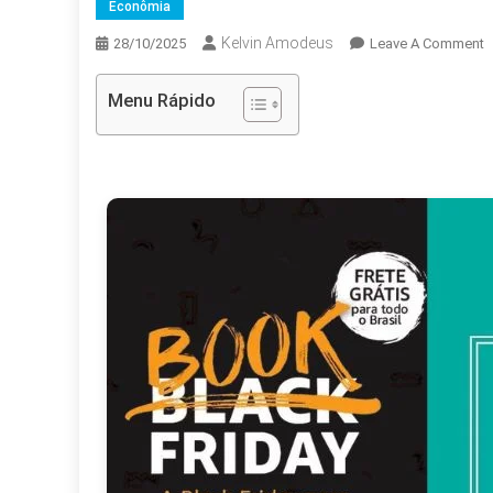
Econômia
Kelvin Amodeus
O
28/10/2025
Leave A Comment
H
S
Menu Rápido
P
E
P
M
I
D
I
S
R
M
F