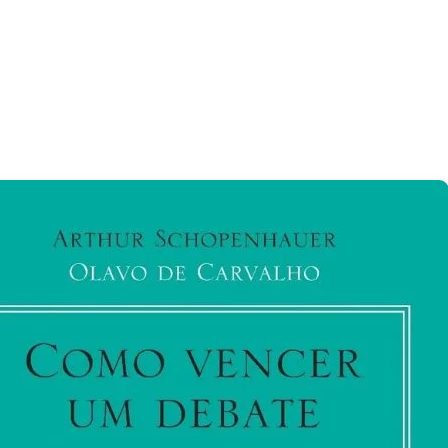
n
addad
inaliza
rojeto
xtra
ara
anter
senção
o
R
em
omper
eta
iscal