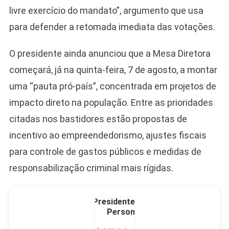
Camiseta Camisa
livre exercício do mandato”, argumento que usa
Bolsonaro Presidente
para defender a retomada imediata das votações.
2026 Pátria Brasil 6 X
10,00 S/JUROS
O presidente ainda anunciou que a Mesa Diretora
R$60,00
R$99,00
-39%
começará, já na quinta-feira, 7 de agosto, a montar
uma “pauta pró-país”, concentrada em projetos de
Ver no MERCADO
LIVRE
impacto direto na população. Entre as prioridades
citadas nos bastidores estão propostas de
incentivo ao empreendedorismo, ajustes fiscais
para controle de gastos públicos e medidas de
responsabilização criminal mais rígidas.
Caneca Jair Bolsonaro
Presidente Porcelana
Personalizada