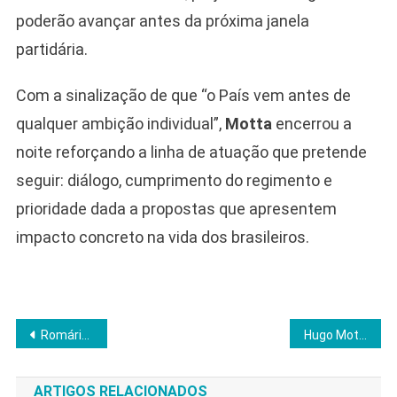
poderão avançar antes da próxima janela
partidária.
Com a sinalização de que “o País vem antes de
qualquer ambição individual”,
Motta
encerrou a
noite reforçando a linha de atuação que pretende
seguir: diálogo, cumprimento do regimento e
prioridade dada a propostas que apresentem
impacto concreto na vida dos brasileiros.
Navegação
Romário e Eudócia mantêm suspense e travam 41ª assinatura pelo impeachment de Moraes
Hugo Motta garante firmeza na Câmara e impõe regras contra bloqueio de sessões
de
ARTIGOS RELACIONADOS