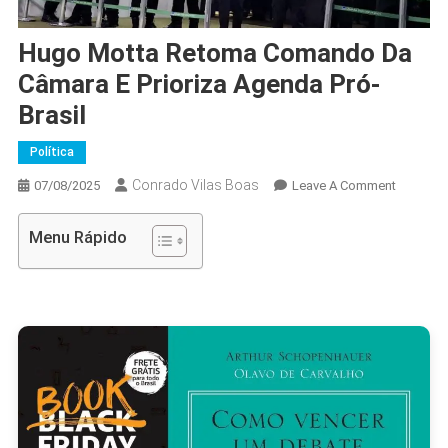
Hugo Motta Retoma Comando Da
Câmara E Prioriza Agenda Pró-
Brasil
Política
Conrado Vilas Boas
On
07/08/2025
Leave A Comment
Hugo
Motta
Menu Rápido
Retoma
Comand
Da
Câmara
E
Prioriza
Agenda
Pró-
Brasil