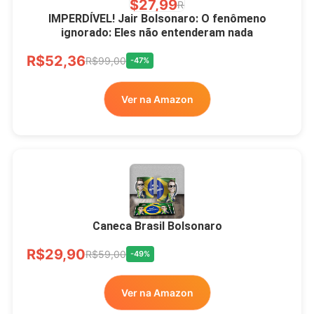
R$27,99
R$49,00
-43%
IMPERDÍVEL! Jair Bolsonaro: O fenômeno
ignorado: Eles não entenderam nada
Ver no MERCADO
R$52,36
LIVRE
R$99,00
-47%
Ver na Amazon
Xícara Bolsonaro
Brasão Deus Acima De
Todos
Caneca Brasil Bolsonaro
R$33,00
R$99,99
-67%
R$29,90
R$59,00
-49%
Ver no MERCADO
Ver na Amazon
LIVRE