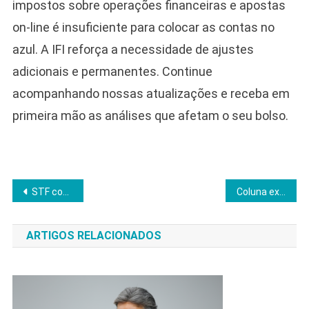
impostos sobre operações financeiras e apostas
on-line é insuficiente para colocar as contas no
azul. A IFI reforça a necessidade de ajustes
adicionais e permanentes. Continue
acompanhando nossas atualizações e receba em
primeira mão as análises que afetam o seu bolso.
Navegação
STF cobra explicações e pode converter prisão domiciliar de Bolsonaro em preventiva
Coluna expõe “parasitas” no poder e denuncia erosão democrática no Brasil
de
ARTIGOS RELACIONADOS
Post