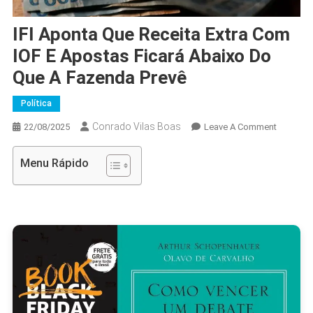
IFI Aponta Que Receita Extra Com
IOF E Apostas Ficará Abaixo Do
Que A Fazenda Prevê
Política
Conrado Vilas Boas
On
22/08/2025
Leave A Comment
IFI
Aponta
Menu Rápido
Que
Receita
Extra
Com
IOF
E
Apostas
Ficará
Abaixo