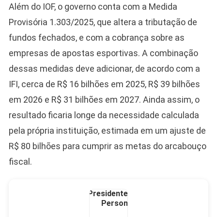
Além do IOF, o governo conta com a Medida
Camiseta Camisa
Bolsonaro Presidente
Provisória 1.303/2025, que altera a tributação de
2026 Pátria Brasil 6 X
fundos fechados, e com a cobrança sobre as
10,00 S/JUROS
empresas de apostas esportivas. A combinação
R$60,00
R$99,00
-39%
dessas medidas deve adicionar, de acordo com a
IFI, cerca de R$ 16 bilhões em 2025, R$ 39 bilhões
Ver no MERCADO
LIVRE
em 2026 e R$ 31 bilhões em 2027. Ainda assim, o
resultado ficaria longe da necessidade calculada
pela própria instituição, estimada em um ajuste de
R$ 80 bilhões para cumprir as metas do arcabouço
fiscal.
Caneca Jair Bolsonaro
Presidente Porcelana
Personalizada