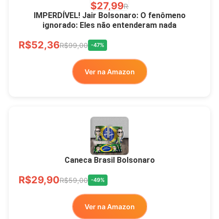
R$27,99
R$49,00
-43%
IMPERDÍVEL! Jair Bolsonaro: O fenômeno
ignorado: Eles não entenderam nada
Ver no MERCADO
R$52,36
LIVRE
R$99,00
-47%
Ver na Amazon
Xícara Bolsonaro
Brasão Deus Acima De
Todos
Caneca Brasil Bolsonaro
R$33,00
R$99,99
-67%
R$29,90
R$59,00
-49%
Ver no MERCADO
Ver na Amazon
LIVRE