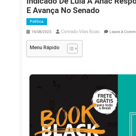
Indicado De Lula À Anac Resp
E Avança No Senado
Política
Conrado Vilas Boas
19/08/2025
Leave A Comm
Menu Rápido