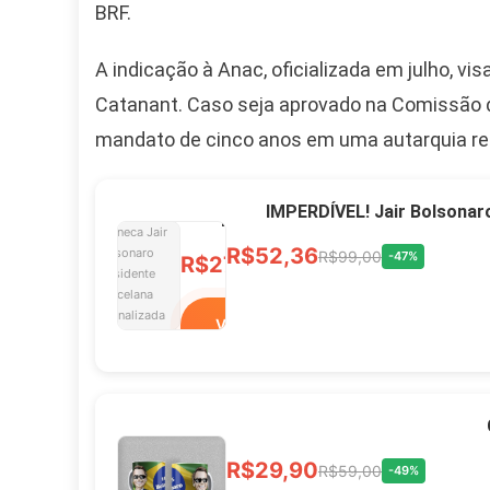
BRF.
Ver no MERCADO
A indicação à Anac, oficializada em julho, vi
LIVRE
Catanant. Caso seja aprovado na Comissão de
mandato de cinco anos em uma autarquia resp
Caneca Jair Bolsonaro
Presidente Porcelana
IMPERDÍVEL! Jair Bolsonar
Personalizada
R$52,36
R$99,00
-47%
R$27,99
R$49,00
-43%
Ver no MERCADO
LIVRE
Xícara Bolsonaro
R$29,90
R$59,00
-49%
Brasão Deus Acima De