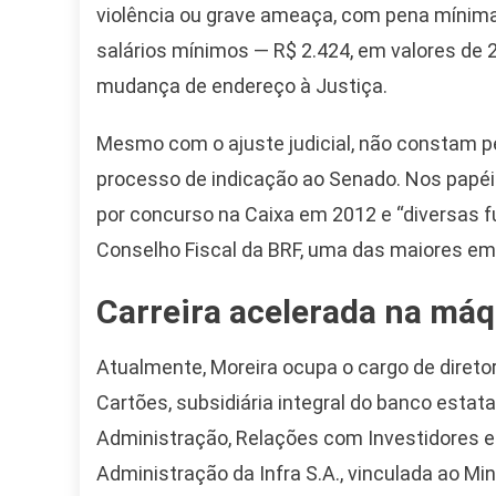
violência ou grave ameaça, com pena mínima i
salários mínimos — R$ 2.424, em valores d
mudança de endereço à Justiça.
Mesmo com o ajuste judicial, não constam p
processo de indicação ao Senado. Nos papéi
por concurso na Caixa em 2012 e “diversas f
Conselho Fiscal da BRF, uma das maiores em
Carreira acelerada na máq
Camiseta Camisa
Atualmente, Moreira ocupa o cargo de direto
Bolsonaro Presidente
Cartões, subsidiária integral do banco estat
2026 Pátria Brasil 6 X
10,00 S/JUROS
Administração, Relações com Investidores e
Administração da Infra S.A., vinculada ao Min
R$60,00
R$99,00
-39%