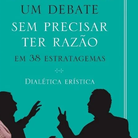
No
Senado