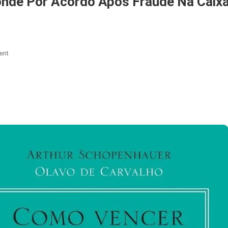
onde Por Acordo Após Fraude Na Caix
On
ent
Indicado
De
Lula
À
Anac
Responde
Por
Acordo
Após
Fraude
Na
Caixa
E
Avança