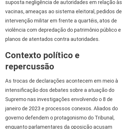
suposta negligência de autoridades em relação às
vacinas, ameaças ao sistema eleitoral, pedidos de
intervenção militar em frente a quartéis, atos de
violência com depredação do patrimônio público e
planos de atentados contra autoridades.
Contexto político e
Camiseta Camisa
Bolsonaro Presidente
repercussão
2026 Pátria Brasil 6 X
10,00 S/JUROS
As trocas de declarações acontecem em meio à
R$60,00
R$99,00
-39%
intensificação dos debates sobre a atuação do
Supremo nas investigações envolvendo o 8 de
Ver no MERCADO
LIVRE
janeiro de 2023 e processos conexos. Aliados do
governo defendem o protagonismo do Tribunal,
enquanto parlamentares da oposição acusam