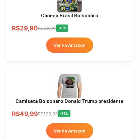
Brasão Deus Acima De
Todos
Caneca Brasil Bolsonaro
R$33,00
R$99,99
-67%
R$29,90
R$59,00
-49%
Ver no MERCADO
Ver na Amazon
LIVRE
Camiseta Bolsonaro Donald Trump presidente
R$49,99
R$109,99
-55%
Ver na Amazon