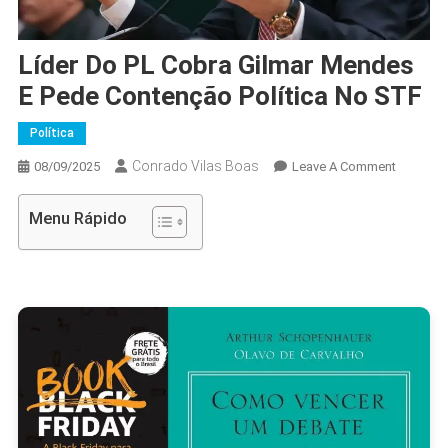
Líder Do PL Cobra Gilmar Mendes
E Pede Contenção Política No STF
Política
Conrado Vilas Boas
On
08/09/2025
Leave A Comment
Líder
Do
Menu Rápido
PL
Cobra
Gilmar
Mendes
E
Pede
Contenç
Política
No
STF