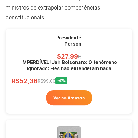
ministros de extrapolar competências
constitucionais.
Caneca Jair Bolsonaro
Presidente Porcelana
Personalizada
R$27,99
R$49,00
-43%
IMPERDÍVEL! Jair Bolsonaro: O fenômeno
ignorado: Eles não entenderam nada
Ver no MERCADO
R$52,36
LIVRE
R$99,00
-47%
Ver na Amazon
Xícara Bolsonaro