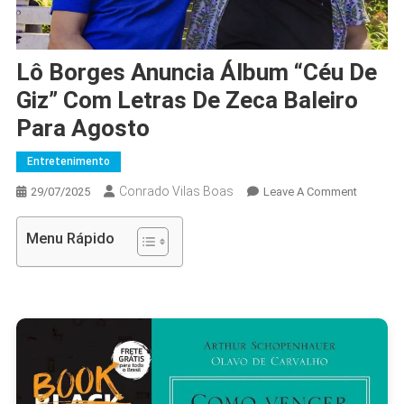
Lô Borges Anuncia Álbum “Céu De
Giz” Com Letras De Zeca Baleiro
Para Agosto
Entretenimento
Conrado Vilas Boas
On
29/07/2025
Leave A Comment
Lô
Borges
Menu Rápido
Anuncia
Álbum
“Céu
De
Giz”
Com
Letras
De