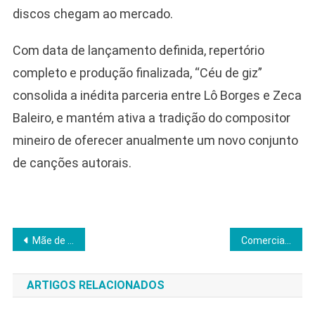
discos chegam ao mercado.
Com data de lançamento definida, repertório
completo e produção finalizada, “Céu de giz”
consolida a inédita parceria entre Lô Borges e Zeca
Baleiro, e mantém ativa a tradição do compositor
mineiro de oferecer anualmente um novo conjunto
de canções autorais.
Navegação
Mãe de Emicida, Dona Jacira morre aos 60 e deixa legado cravado no rap brasileiro
Comercial da AT&T de 1993 antecipou streaming e smartwatches com precisão rara
de
ARTIGOS RELACIONADOS
Post