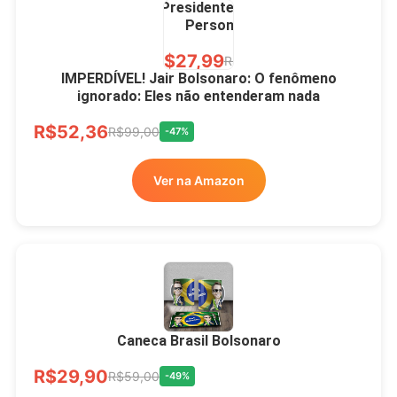
Presidente Porcelana
Personalizada
R$27,99
R$49,00
-43%
IMPERDÍVEL! Jair Bolsonaro: O fenômeno
ignorado: Eles não entenderam nada
Ver no MERCADO
R$52,36
LIVRE
R$99,00
-47%
Ver na Amazon
Xícara Bolsonaro
Brasão Deus Acima De
Todos
Caneca Brasil Bolsonaro
R$33,00
R$99,99
-67%
R$29,90
R$59,00
-49%