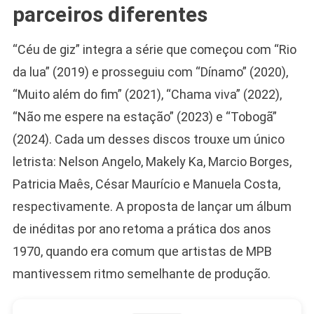
parceiros diferentes
“Céu de giz” integra a série que começou com “Rio
Camiseta Camisa
Bolsonaro Presidente
da lua” (2019) e prosseguiu com “Dínamo” (2020),
2026 Pátria Brasil 6 X
“Muito além do fim” (2021), “Chama viva” (2022),
10,00 S/JUROS
“Não me espere na estação” (2023) e “Tobogã”
R$60,00
R$99,00
-39%
(2024). Cada um desses discos trouxe um único
letrista: Nelson Angelo, Makely Ka, Marcio Borges,
Ver no MERCADO
LIVRE
Patricia Maês, César Maurício e Manuela Costa,
respectivamente. A proposta de lançar um álbum
de inéditas por ano retoma a prática dos anos
1970, quando era comum que artistas de MPB
mantivessem ritmo semelhante de produção.
Caneca Jair Bolsonaro