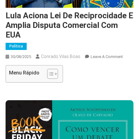
Lula Aciona Lei De Reciprocidade E
Amplia Disputa Comercial Com
EUA
Política
Conrado Vilas Boas
On
30/08/2025
Leave A Comment
Lula
Aciona
Menu Rápido
Lei
De
Reciproc
E
Amplia
Disputa
Comercia
Com
EUA