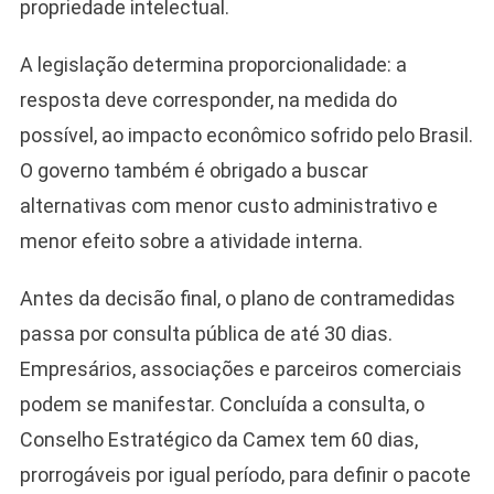
propriedade intelectual.
A legislação determina proporcionalidade: a
resposta deve corresponder, na medida do
possível, ao impacto econômico sofrido pelo Brasil.
O governo também é obrigado a buscar
alternativas com menor custo administrativo e
Camiseta Camisa
menor efeito sobre a atividade interna.
Bolsonaro Presidente
2026 Pátria Brasil 6 X
Antes da decisão final, o plano de contramedidas
10,00 S/JUROS
passa por consulta pública de até 30 dias.
R$60,00
R$99,00
-39%
Empresários, associações e parceiros comerciais
podem se manifestar. Concluída a consulta, o
Ver no MERCADO
LIVRE
Conselho Estratégico da Camex tem 60 dias,
prorrogáveis por igual período, para definir o pacote