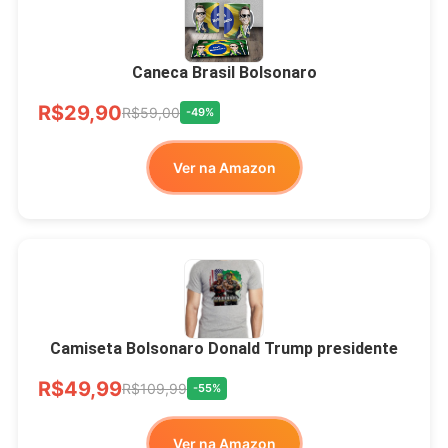
Xícara Bolsonaro
Brasão Deus Acima De
Todos
Caneca Brasil Bolsonaro
R$33,00
R$99,99
-67%
R$29,90
R$59,00
-49%
Ver no MERCADO
Ver na Amazon
LIVRE
Camiseta Bolsonaro Donald Trump presidente
R$49,99
R$109,99
-55%
Ver na Amazon