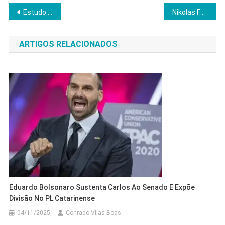
Navegação
Estudo expõe avanço das facções e fragilidade estatal na segurança pública
Nikolas Ferreira processa Lula por insinuar ligação com crime organizado
de
ARTIGOS RELACIONADOS
Post
Eduardo Bolsonaro Sustenta Carlos Ao Senado E Expõe
Divisão No PL Catarinense
04/11/2025
Conrado Vilas Boas