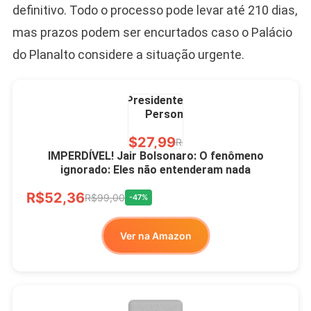
definitivo. Todo o processo pode levar até 210 dias,
mas prazos podem ser encurtados caso o Palácio
do Planalto considere a situação urgente.
Caneca Jair Bolsonaro
Presidente Porcelana
Personalizada
R$27,99
R$49,00
-43%
IMPERDÍVEL! Jair Bolsonaro: O fenômeno
ignorado: Eles não entenderam nada
Ver no MERCADO
R$52,36
LIVRE
R$99,00
-47%
Ver na Amazon