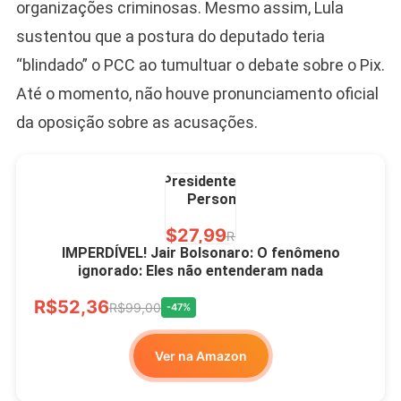
LIVRE
organizações criminosas. Mesmo assim, Lula
sustentou que a postura do deputado teria
“blindado” o PCC ao tumultuar o debate sobre o Pix.
Até o momento, não houve pronunciamento oficial
da oposição sobre as acusações.
Caneca Jair Bolsonaro
Presidente Porcelana
Personalizada
R$27,99
R$49,00
-43%
IMPERDÍVEL! Jair Bolsonaro: O fenômeno
ignorado: Eles não entenderam nada
Ver no MERCADO
R$52,36
LIVRE
R$99,00
-47%
Ver na Amazon