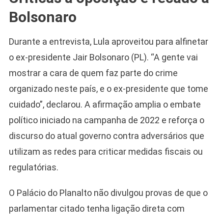
Bolsonaro
Durante a entrevista, Lula aproveitou para alfinetar
o ex-presidente Jair Bolsonaro (PL). “A gente vai
mostrar a cara de quem faz parte do crime
organizado neste país, e o ex-presidente que tome
cuidado”, declarou. A afirmação amplia o embate
político iniciado na campanha de 2022 e reforça o
Camiseta Camisa
discurso do atual governo contra adversários que
Bolsonaro Presidente
utilizam as redes para criticar medidas fiscais ou
2026 Pátria Brasil 6 X
10,00 S/JUROS
regulatórias.
R$60,00
R$99,00
-39%
O Palácio do Planalto não divulgou provas de que o
parlamentar citado tenha ligação direta com
Ver no MERCADO