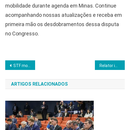
mobilidade durante agenda em Minas. Continue
acompanhando nossas atualizações e receba em
primeira mão os desdobramentos dessa disputa
no Congresso.
Navegação
STF mobiliza 500 jornalistas para julgamento de Bolsonaro com telão e vagas limitadas
Relator impõe transparência e desafia delegado em CPI do INSS
de
ARTIGOS RELACIONADOS
Post