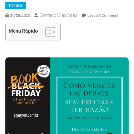
Política
Conrado Vilas Boas
On
29/08/2025
Leave A Comment
Lula
Acusa
Menu Rápido
Deputad
De
Defende
Crime
Organiz
Ao
Criticar
Mudanç
No
Pix