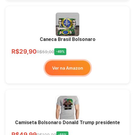
Xícara Bolsonaro
Brasão Deus Acima De
Todos
Caneca Brasil Bolsonaro
R$33,00
R$99,99
-67%
R$29,90
R$59,00
-49%
Ver no MERCADO
Ver na Amazon
LIVRE
Camiseta Bolsonaro Donald Trump presidente
R$49,99
R$109,99
-55%