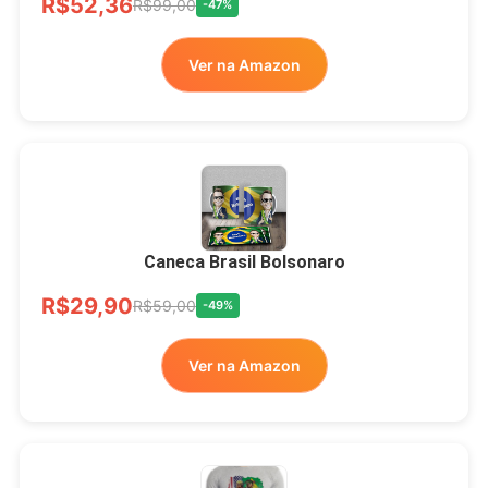
R$52,36
LIVRE
R$99,00
-47%
Ver na Amazon
Xícara Bolsonaro
Brasão Deus Acima De
Todos
Caneca Brasil Bolsonaro
R$33,00
R$99,99
-67%
R$29,90
R$59,00
-49%
Ver no MERCADO
Ver na Amazon
LIVRE