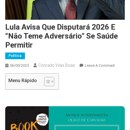
Lula Avisa Que Disputará 2026 E
“não Teme Adversário” Se Saúde
Permitir
Política
Conrado Vilas Boas
On
06/09/2025
Leave A Comment
Lula
Avisa
Menu Rápido
Que
Disputar
2026
E
“não
Teme
Adversár