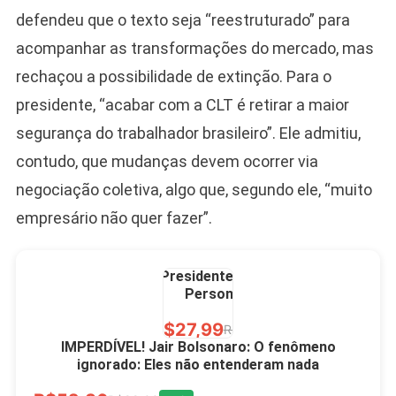
defendeu que o texto seja “reestruturado” para
R$60,00
R$99,00
-39%
acompanhar as transformações do mercado, mas
rechaçou a possibilidade de extinção. Para o
Ver no MERCADO
LIVRE
presidente, “acabar com a CLT é retirar a maior
segurança do trabalhador brasileiro”. Ele admitiu,
contudo, que mudanças devem ocorrer via
negociação coletiva, algo que, segundo ele, “muito
empresário não quer fazer”.
Caneca Jair Bolsonaro
Presidente Porcelana
Personalizada
R$27,99
R$49,00
-43%
IMPERDÍVEL! Jair Bolsonaro: O fenômeno
ignorado: Eles não entenderam nada
Ver no MERCADO