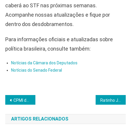
caberá ao STF nas próximas semanas.
Acompanhe nossas atualizações e fique por
dentro dos desdobramentos.
Para informações oficiais e atualizadas sobre
política brasileira, consulte também:
Notícias da Câmara dos Deputados
Notícias do Senado Federal
Navegação
CPMI do INSS quebra sigilos e mira Contag após R$ 3,6 bilhões em descontos suspeitos
Ratinho Jr. lidera intenções de voto em SC e amplia vantagem sobre Lula
de
ARTIGOS RELACIONADOS
Post