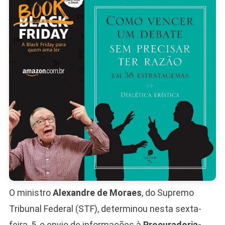
Enquant
Ex-
Deputad
Acumula
Abatime
De
Pena
O ministro
Alexandre de Moraes
, do Supremo
Tribunal Federal (STF), determinou nesta sexta-
feira, 5, o envio de informações à
Procuradoria-