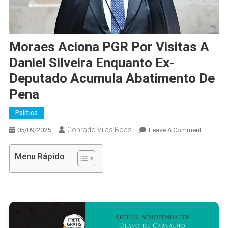
Moraes Aciona PGR Por Visitas A
Daniel Silveira Enquanto Ex-
Deputado Acumula Abatimento De
Pena
Política
Conrado Vilas Boas
On
05/09/2025
Leave A Comment
Moraes
Aciona
Menu Rápido
PGR
Por
Visitas
A
Daniel
Silveira