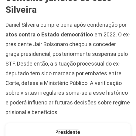
Silveira
Camiseta Camisa
Bolsonaro Presidente
Daniel Silveira cumpre pena após condenação por
2026 Pátria Brasil 6 X
atos contra o Estado democrático
em 2022. O ex-
10,00 S/JUROS
presidente Jair Bolsonaro chegou a conceder
R$60,00
R$99,00
-39%
graça presidencial, posteriormente suspensa pelo
STF. Desde então, a situação processual do ex-
Ver no MERCADO
LIVRE
deputado tem sido marcada por embates entre
Corte, defesa e Ministério Público. A verificação
sobre visitas irregulares soma-se a esse histórico
e poderá influenciar futuras decisões sobre regime
prisional e benefícios.
Caneca Jair Bolsonaro
Presidente Porcelana