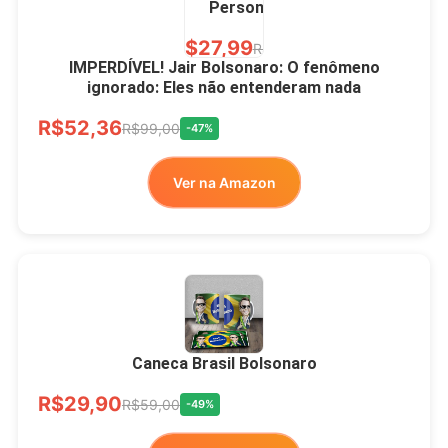
Personalizada
R$27,99
R$49,00
-43%
IMPERDÍVEL! Jair Bolsonaro: O fenômeno
ignorado: Eles não entenderam nada
Ver no MERCADO
R$52,36
LIVRE
R$99,00
-47%
Ver na Amazon
Xícara Bolsonaro
Brasão Deus Acima De
Todos
Caneca Brasil Bolsonaro
R$33,00
R$99,99
-67%
R$29,90
R$59,00
-49%
Ver no MERCADO