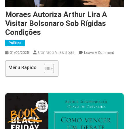
Moraes Autoriza Arthur Lira A
Visitar Bolsonaro Sob Rígidas
Condições
Política
Conrado Vilas Boas
On
01/09/2025
Leave A Comment
Moraes
Autoriza
Menu Rápido
Arthur
Lira
A
Visitar
Bolsona
Sob
Rígidas
Condiçõ