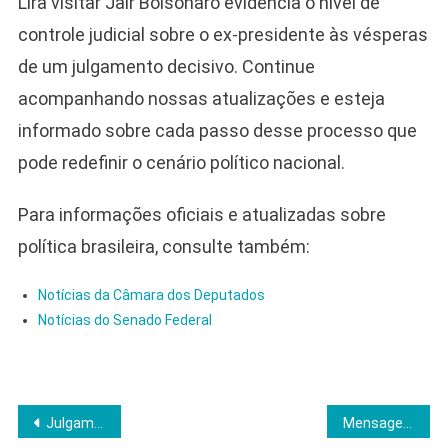
Lira visitar Jair Bolsonaro evidencia o nível de
controle judicial sobre o ex-presidente às vésperas
de um julgamento decisivo. Continue
acompanhando nossas atualizações e esteja
informado sobre cada passo desse processo que
pode redefinir o cenário político nacional.
Para informações oficiais e atualizadas sobre
política brasileira, consulte também:
Notícias da Câmara dos Deputados
Notícias do Senado Federal
Navegação
Julgamento de Bolsonaro avança e Brasil resiste a pressão de Trump
Mensagens vazadas revelam ordens de bloqueio contra jornalistas e impulsionam CPI