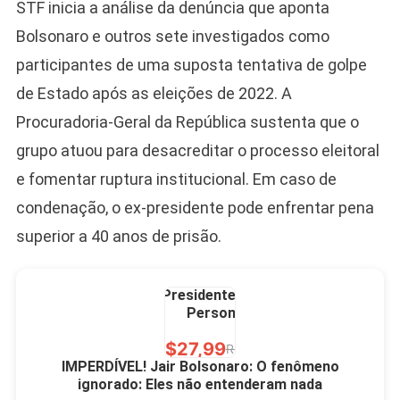
STF inicia a análise da denúncia que aponta
10,00 S/JUROS
Bolsonaro e outros sete investigados como
R$60,00
R$99,00
-39%
participantes de uma suposta tentativa de golpe
de Estado após as eleições de 2022. A
Ver no MERCADO
LIVRE
Procuradoria-Geral da República sustenta que o
grupo atuou para desacreditar o processo eleitoral
e fomentar ruptura institucional. Em caso de
condenação, o ex-presidente pode enfrentar pena
superior a 40 anos de prisão.
Caneca Jair Bolsonaro
Presidente Porcelana
Personalizada
R$27,99
R$49,00
-43%
IMPERDÍVEL! Jair Bolsonaro: O fenômeno
ignorado: Eles não entenderam nada
Ver no MERCADO