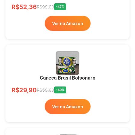
R$52,36
LIVRE
R$99,00
-47%
Ver na Amazon
Xícara Bolsonaro
Brasão Deus Acima De
Todos
Caneca Brasil Bolsonaro
R$33,00
R$99,99
-67%
R$29,90
R$59,00
-49%
Ver no MERCADO
Ver na Amazon
LIVRE