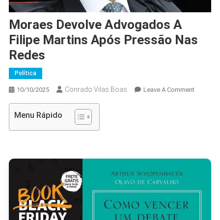
Moraes Devolve Advogados A
Filipe Martins Após Pressão Nas
Redes
Política
Conrado Vilas Boas
On
10/10/2025
Leave A Comment
Moraes
Devolve
Menu Rápido
Advogad
A
Filipe
Martins
Após
Pressão
Nas
Redes