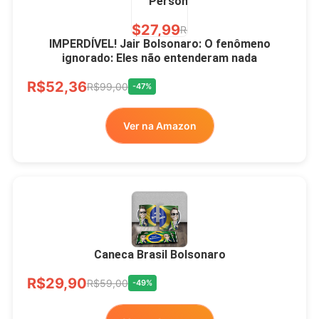
Personalizada
R$27,99
R$49,00
-43%
IMPERDÍVEL! Jair Bolsonaro: O fenômeno
ignorado: Eles não entenderam nada
Ver no MERCADO
R$52,36
LIVRE
R$99,00
-47%
Ver na Amazon
Xícara Bolsonaro
Brasão Deus Acima De
Todos
Caneca Brasil Bolsonaro
R$33,00
R$99,99
-67%
R$29,90
R$59,00
-49%
Ver no MERCADO