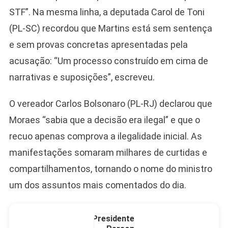
STF”. Na mesma linha, a deputada Carol de Toni
Camiseta Camisa
(PL-SC) recordou que Martins está sem sentença
Bolsonaro Presidente
e sem provas concretas apresentadas pela
2026 Pátria Brasil 6 X
10,00 S/JUROS
acusação: “Um processo construído em cima de
R$60,00
narrativas e suposições”, escreveu.
R$99,00
-39%
O vereador Carlos Bolsonaro (PL-RJ) declarou que
Ver no MERCADO
LIVRE
Moraes “sabia que a decisão era ilegal” e que o
recuo apenas comprova a ilegalidade inicial. As
manifestações somaram milhares de curtidas e
compartilhamentos, tornando o nome do ministro
um dos assuntos mais comentados do dia.
Caneca Jair Bolsonaro
Presidente Porcelana