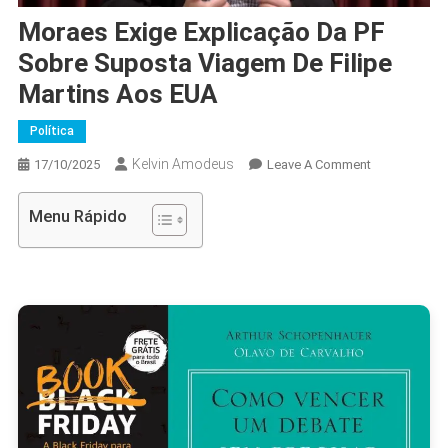
Moraes Exige Explicação Da PF
Sobre Suposta Viagem De Filipe
Martins Aos EUA
Política
Kelvin Amodeus
On
17/10/2025
Leave A Comment
Moraes
Exige
Menu Rápido
Explicação
Da
PF
Sobre
Suposta
Viagem
De
Filipe
Martins
Aos