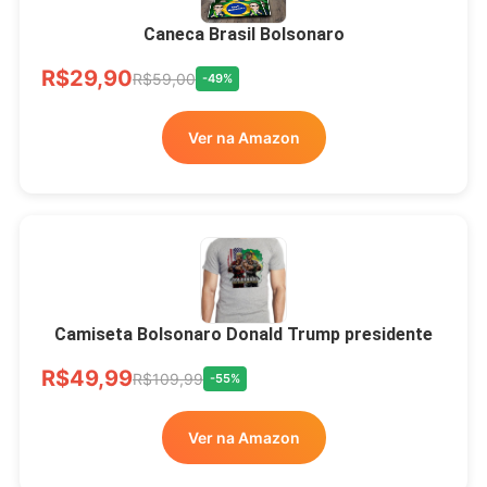
Todos
Caneca Brasil Bolsonaro
R$33,00
R$99,99
-67%
R$29,90
R$59,00
-49%
Ver no MERCADO
Ver na Amazon
LIVRE
Camiseta Bolsonaro Donald Trump presidente
R$49,99
R$109,99
-55%
Ver na Amazon