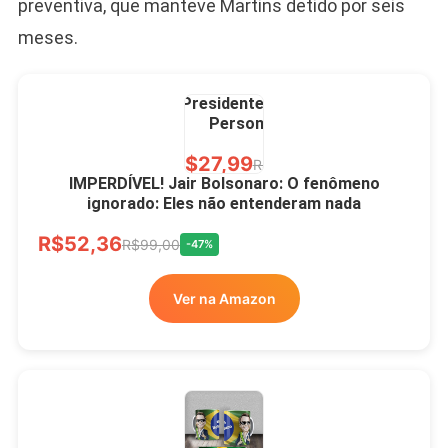
preventiva, que manteve Martins detido por seis
meses.
Caneca Jair Bolsonaro
Presidente Porcelana
Personalizada
R$27,99
R$49,00
-43%
IMPERDÍVEL! Jair Bolsonaro: O fenômeno
ignorado: Eles não entenderam nada
Ver no MERCADO
R$52,36
LIVRE
R$99,00
-47%
Ver na Amazon
Xícara Bolsonaro
Brasão Deus Acima De