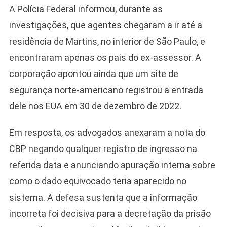
A Polícia Federal informou, durante as
investigações, que agentes chegaram a ir até a
residência de Martins, no interior de São Paulo, e
encontraram apenas os pais do ex-assessor. A
corporação apontou ainda que um site de
Camiseta Camisa
segurança norte-americano registrou a entrada
Bolsonaro Presidente
dele nos EUA em 30 de dezembro de 2022.
2026 Pátria Brasil 6 X
10,00 S/JUROS
Em resposta, os advogados anexaram a nota do
R$60,00
R$99,00
-39%
CBP negando qualquer registro de ingresso na
referida data e anunciando apuração interna sobre
Ver no MERCADO
LIVRE
como o dado equivocado teria aparecido no
sistema. A defesa sustenta que a informação
incorreta foi decisiva para a decretação da prisão