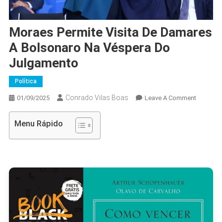
Moraes Permite Visita De Damares
A Bolsonaro Na Véspera Do
Julgamento
Política
Conrado Vilas Boas
On
01/09/2025
Leave A Comment
Moraes
Permite
Menu Rápido
Visita
De
Damares
A
Bolsona
Na
Véspera
Do