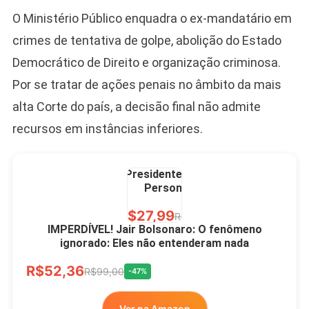
O Ministério Público enquadra o ex-mandatário em
Ver no MERCADO
LIVRE
crimes de tentativa de golpe, abolição do Estado
Democrático de Direito e organização criminosa.
Por se tratar de ações penais no âmbito da mais
alta Corte do país, a decisão final não admite
recursos em instâncias inferiores.
Caneca Jair Bolsonaro
Presidente Porcelana
Personalizada
R$27,99
R$49,00
-43%
IMPERDÍVEL! Jair Bolsonaro: O fenômeno
ignorado: Eles não entenderam nada
Ver no MERCADO
R$52,36
LIVRE
R$99,00
-47%
Ver na Amazon