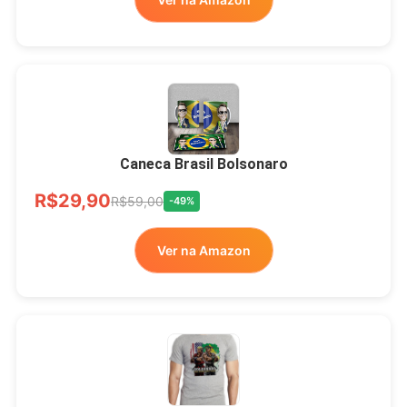
Xícara Bolsonaro
Brasão Deus Acima De
Todos
Caneca Brasil Bolsonaro
R$33,00
R$99,99
-67%
R$29,90
R$59,00
-49%
Ver no MERCADO
Ver na Amazon
LIVRE