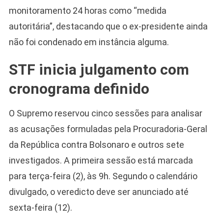
monitoramento 24 horas como “medida
autoritária”, destacando que o ex-presidente ainda
não foi condenado em instância alguma.
STF inicia julgamento com
cronograma definido
O Supremo reservou cinco sessões para analisar
as acusações formuladas pela Procuradoria-Geral
da República contra Bolsonaro e outros sete
Camiseta Camisa
investigados. A primeira sessão está marcada
Bolsonaro Presidente
para terça-feira (2), às 9h. Segundo o calendário
2026 Pátria Brasil 6 X
10,00 S/JUROS
divulgado, o veredicto deve ser anunciado até
R$60,00
sexta-feira (12).
R$99,00
-39%