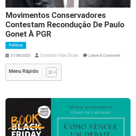
Movimentos Conservadores
Contestam Recondução De Paulo
Gonet À PGR
Política
Conrado Vilas Boas
On
31/08/2025
Leave A Comment
Movimen
Conserv
Menu Rápido
Contest
Recondu
De
Paulo
Gonet
À
PGR