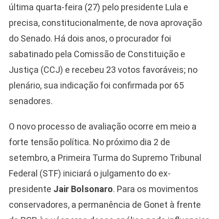
última quarta-feira (27) pelo presidente Lula e
precisa, constitucionalmente, de nova aprovação
do Senado. Há dois anos, o procurador foi
sabatinado pela Comissão de Constituição e
Justiça (CCJ) e recebeu 23 votos favoráveis; no
plenário, sua indicação foi confirmada por 65
Camiseta Camisa
senadores.
Bolsonaro Presidente
2026 Pátria Brasil 6 X
O novo processo de avaliação ocorre em meio a
10,00 S/JUROS
forte tensão política. No próximo dia 2 de
R$60,00
R$99,00
-39%
setembro, a Primeira Turma do Supremo Tribunal
Federal (STF) iniciará o julgamento do ex-
Ver no MERCADO
LIVRE
presidente
Jair Bolsonaro
. Para os movimentos
conservadores, a permanência de Gonet à frente