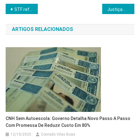
Navegação
STF reforça segurança com drones térmicos para julgamento de Bolsonaro
Justiça mantém vigilância policial no entorno da casa de Bolsonaro e amplia disputa jurídica
de
ARTIGOS RELACIONADOS
Post
CNH Sem Autoescola: Governo Detalha Novo Passo A Passo
Com Promessa De Reduzir Custo Em 80%
12/10/2025
Conrado Vilas Boas