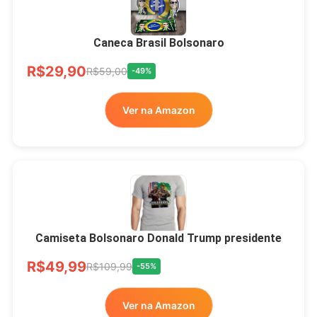
Xícara Bolsonaro
Brasão Deus Acima De
Todos
Caneca Brasil Bolsonaro
R$33,00
R$99,99
-67%
R$29,90
R$59,00
-49%
Ver no MERCADO
Ver na Amazon
LIVRE
Camiseta Bolsonaro Donald Trump presidente
R$49,99
R$109,99
-55%
Ver na Amazon