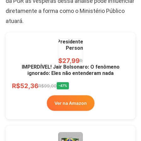
da PGR às vésperas dessa análise pode influenciar
diretamente a forma como o Ministério Público
atuará.
Caneca Jair Bolsonaro
Presidente Porcelana
Personalizada
R$27,99
R$49,00
-43%
IMPERDÍVEL! Jair Bolsonaro: O fenômeno
ignorado: Eles não entenderam nada
Ver no MERCADO
R$52,36
LIVRE
R$99,00
-47%
Ver na Amazon