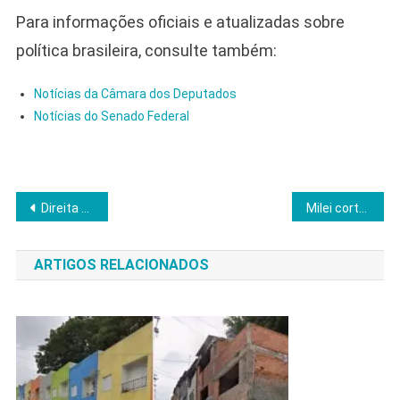
Para informações oficiais e atualizadas sobre
política brasileira, consulte também:
Notícias da Câmara dos Deputados
Notícias do Senado Federal
Navegação
Direita marcha em Brasília e pressiona Congresso por anistia aos presos de 8 de janeiro
Milei corta gastos e pobreza na Argentina cai ao menor nível em sete anos
de
ARTIGOS RELACIONADOS
Post