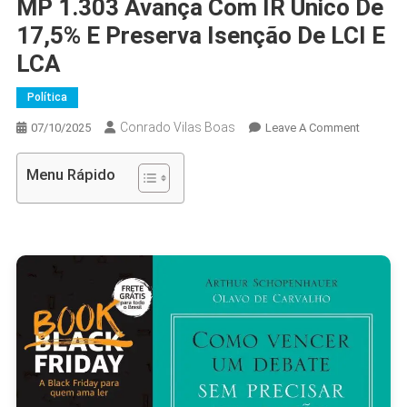
MP 1.303 Avança Com IR Único De
17,5% E Preserva Isenção De LCI E
LCA
Política
Conrado Vilas Boas
On
07/10/2025
Leave A Comment
MP
1.303
Menu Rápido
Avança
Com
IR
Único
De
17,5%
E
Preserva
Isenção
De
LCI