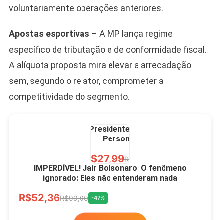
voluntariamente operações anteriores.
Ver no MERCADO
LIVRE
Apostas esportivas
– A MP lança regime
específico de tributação e de conformidade fiscal.
A alíquota proposta mira elevar a arrecadação
sem, segundo o relator, comprometer a
competitividade do segmento.
Caneca Jair Bolsonaro
Presidente Porcelana
Personalizada
R$27,99
R$49,00
-43%
IMPERDÍVEL! Jair Bolsonaro: O fenômeno
ignorado: Eles não entenderam nada
Ver no MERCADO
R$52,36
LIVRE
R$99,00
-47%