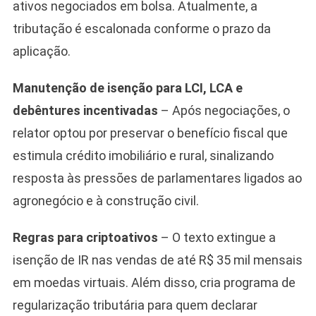
ativos negociados em bolsa. Atualmente, a
tributação é escalonada conforme o prazo da
aplicação.
Manutenção de isenção para LCI, LCA e
debêntures incentivadas
– Após negociações, o
relator optou por preservar o benefício fiscal que
estimula crédito imobiliário e rural, sinalizando
resposta às pressões de parlamentares ligados ao
agronegócio e à construção civil.
Camiseta Camisa
Regras para criptoativos
– O texto extingue a
Bolsonaro Presidente
isenção de IR nas vendas de até R$ 35 mil mensais
2026 Pátria Brasil 6 X
10,00 S/JUROS
em moedas virtuais. Além disso, cria programa de
R$60,00
regularização tributária para quem declarar
R$99,00
-39%