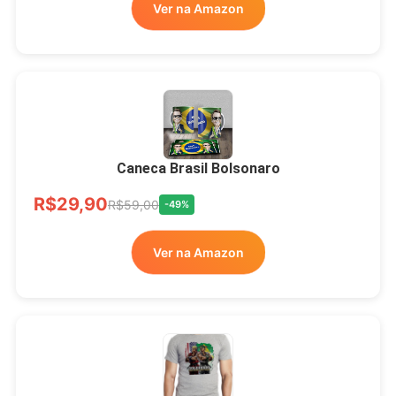
Ver na Amazon
Xícara Bolsonaro
Brasão Deus Acima De
Todos
Caneca Brasil Bolsonaro
R$33,00
R$99,99
-67%
R$29,90
R$59,00
-49%
Ver no MERCADO
Ver na Amazon
LIVRE