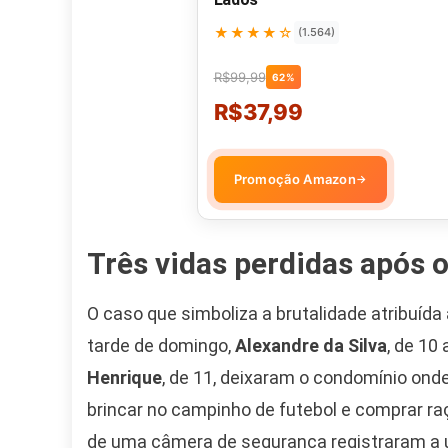
★★★★☆
(1.564)
R$99,99
62%
R$37,99
Promoção Amazon
→
Três vidas perdidas após 
O caso que simboliza a brutalidade atribuíd
tarde de domingo,
Alexandre da Silva
, de 10
Henrique
, de 11, deixaram o condomínio onde
brincar no campinho de futebol e comprar r
de uma câmera de segurança registraram a ú