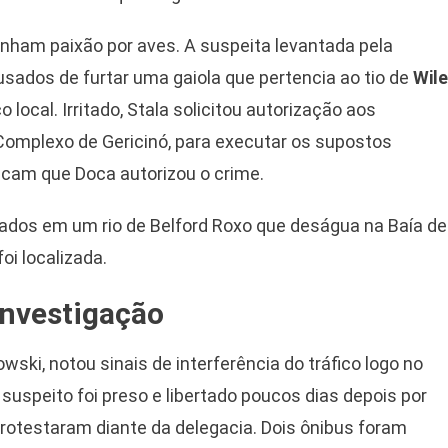
inham paixão por aves. A suspeita levantada pela
usados de furtar uma gaiola que pertencia ao tio de
Wile
o local. Irritado, Stala solicitou autorização aos
 Complexo de Gericinó, para executar os supostos
ndicam que Doca autorizou o crime.
çados em um rio de Belford Roxo que deságua na Baía de
oi localizada.
investigação
nowski, notou sinais de interferência do tráfico logo no
 suspeito foi preso e libertado poucos dias depois por
protestaram diante da delegacia. Dois ônibus foram