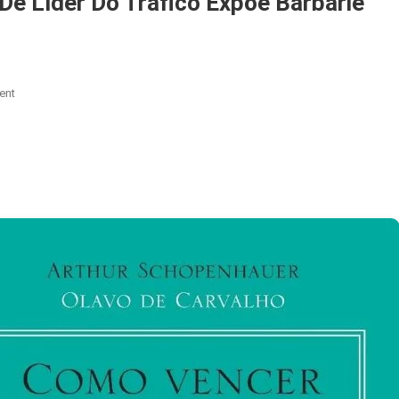
De Líder Do Tráfico Expõe Barbárie
On
ent
Narcoterrorismo
No
Rio:
Fuga
De
Líder
Do
Tráfico
Expõe
Barbárie
Contra
Crianças