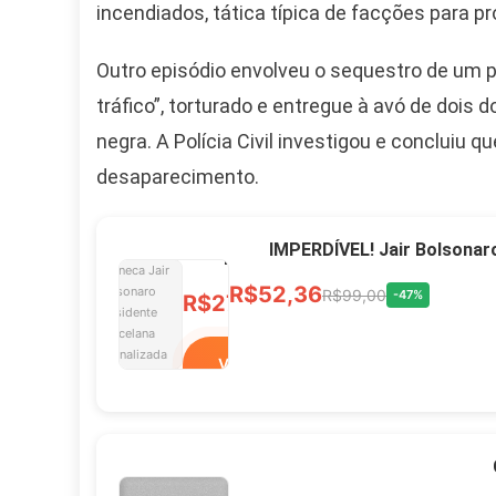
incendiados, tática típica de facções para p
R$60,00
R$99,00
-39%
Outro episódio envolveu o sequestro de um pa
Ver no MERCADO
tráfico”, torturado e entregue à avó de dois
LIVRE
negra. A Polícia Civil investigou e concluiu q
desaparecimento.
Caneca Jair Bolsonaro
Presidente Porcelana
IMPERDÍVEL! Jair Bolsonar
Personalizada
R$52,36
R$99,00
-47%
R$27,99
R$49,00
-43%
Ver no MERCADO
LIVRE