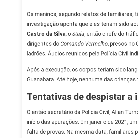
Os meninos, segundo relatos de familiares, t
investigação aponta que eles teriam sido ac
Castro da Silva
, o
Stala
, então chefe do tráfic
dirigentes do
Comando Vermelho
, presos no
ladrões. Áudios reunidos pela Polícia Civil i
Após a execução, os corpos teriam sido lan
Guanabara. Até hoje, nenhuma das crianças f
Tentativas de despistar a 
Camiseta Camisa
O então secretário da Polícia Civil, Allan Tur
Bolsonaro Presidente
início das apurações. Em janeiro de 2021, um
2026 Pátria Brasil 6 X
10,00 S/JUROS
falta de provas. Na mesma data, familiares 