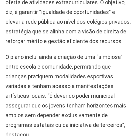
oferta de atividades extracurriculares. O objetivo,
diz, é garantir “igualdade de oportunidades” e
elevar a rede pública ao nível dos colégios privados,
estratégia que se alinha com a visão de direita de
Camiseta Camisa
reforçar mérito e gestão eficiente dos recursos.
Bolsonaro Presidente
2026 Pátria Brasil 6 X
O plano inclui ainda a criação de uma “simbiose”
10,00 S/JUROS
entre escola e comunidade, permitindo que
R$60,00
R$99,00
-39%
crianças pratiquem modalidades esportivas
variadas e tenham acesso a manifestações
Ver no MERCADO
LIVRE
artísticas locais. “É dever do poder municipal
assegurar que os jovens tenham horizontes mais
amplos sem depender exclusivamente de
programas estatais ou da iniciativa de terceiros”,
destacou.