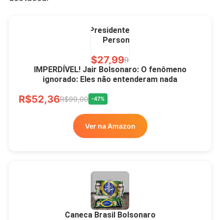
Caneca Jair Bolsonaro
Presidente Porcelana
Personalizada
R$27,99
R$49,00
-43%
IMPERDÍVEL! Jair Bolsonaro: O fenômeno
ignorado: Eles não entenderam nada
Ver no MERCADO
R$52,36
LIVRE
R$99,00
-47%
Ver na Amazon
Xícara Bolsonaro
Brasão Deus Acima De
Todos
Caneca Brasil Bolsonaro