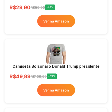
R$33,00
R$99,99
-67%
R$29,90
R$59,00
-49%
Ver no MERCADO
Ver na Amazon
LIVRE
Camiseta Bolsonaro Donald Trump presidente
R$49,99
R$109,99
-55%
Ver na Amazon