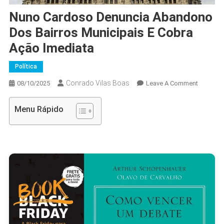
Nuno Cardoso Denuncia Abandono
Dos Bairros Municipais E Cobra
Ação Imediata
Política
Conrado Vilas Boas
On
08/10/2025
Leave A Comment
Nuno
Cardoso
Menu Rápido
Denunci
Abando
Dos
Bairros
Municipa
E
Cobra
Ação
Imediata