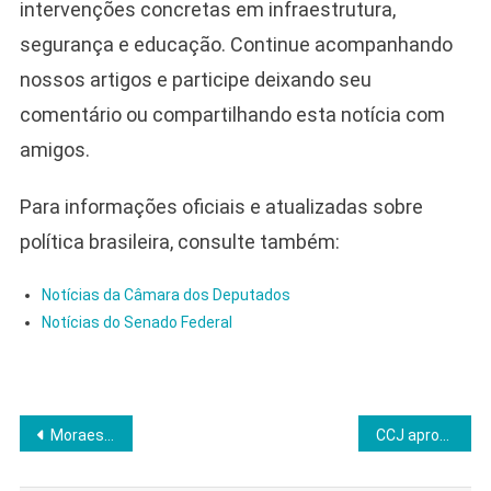
intervenções concretas em infraestrutura,
segurança e educação. Continue acompanhando
nossos artigos e participe deixando seu
comentário ou compartilhando esta notícia com
amigos.
Para informações oficiais e atualizadas sobre
política brasileira, consulte também:
Notícias da Câmara dos Deputados
Notícias do Senado Federal
Navegação
Moraes mantém prisão domiciliar de Bolsonaro apesar de PGR não denunciá-lo
CCJ aprova suspensão de ação do STF contra deputado Gayer
de