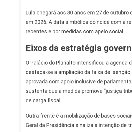
Lula chegará aos 80 anos em 27 de outubro 
em 2026. A data simbólica coincide com a r
recentes e por medidas com apelo social.
Eixos da estratégia govern
O Palácio do Planalto intensificou a agenda 
Camiseta Camisa
destaca-se a ampliação da faixa de isenção d
Bolsonaro Presidente
aprovada com apoio inclusive de parlamenta
2026 Pátria Brasil 6 X
10,00 S/JUROS
sustenta que a medida promove “justiça trib
de carga fiscal.
R$60,00
R$99,00
-39%
Outra frente é a mobilização de bases socia
Ver no MERCADO
Geral da Presidência sinaliza a intenção de 
LIVRE