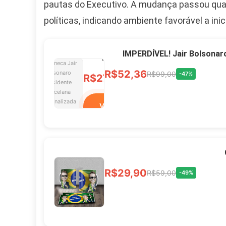
pautas do Executivo. A mudança passou qua
políticas, indicando ambiente favorável a ini
Caneca Jair Bolsonaro
Presidente Porcelana
IMPERDÍVEL! Jair Bolsonar
Personalizada
R$52,36
R$99,00
-47%
R$27,99
R$49,00
-43%
Ver no MERCADO
LIVRE
Xícara Bolsonaro
R$29,90
R$59,00
-49%
Brasão Deus Acima De
Todos
R$33,00
R$99,99
-67%