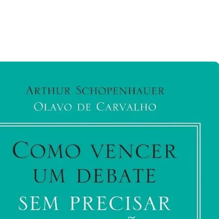
Pesquisa
Atlas
Revela
Lula
Favorito
A
Menos
De
Um
Ano
Da
Eleição