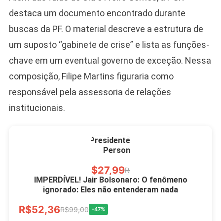
R$60,00
R$99,00
-39%
destaca um documento encontrado durante
buscas da PF. O material descreve a estrutura de
Ver no MERCADO
LIVRE
um suposto “gabinete de crise” e lista as funções-
chave em um eventual governo de exceção. Nessa
composição, Filipe Martins figuraria como
responsável pela assessoria de relações
institucionais.
Caneca Jair Bolsonaro
Presidente Porcelana
Personalizada
R$27,99
R$49,00
-43%
IMPERDÍVEL! Jair Bolsonaro: O fenômeno
ignorado: Eles não entenderam nada
Ver no MERCADO
R$52,36
LIVRE
R$99,00
-47%