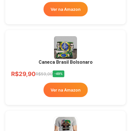
Ver na Amazon
Xícara Bolsonaro
Brasão Deus Acima De
Todos
Caneca Brasil Bolsonaro
R$33,00
R$99,99
-67%
R$29,90
R$59,00
-49%
Ver no MERCADO
Ver na Amazon
LIVRE