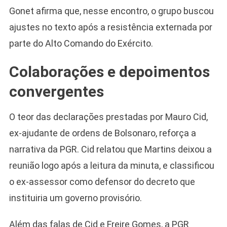
Gonet afirma que, nesse encontro, o grupo buscou
ajustes no texto após a resistência externada por
parte do Alto Comando do Exército.
Colaborações e depoimentos
convergentes
O teor das declarações prestadas por Mauro Cid,
ex-ajudante de ordens de Bolsonaro, reforça a
narrativa da PGR. Cid relatou que Martins deixou a
reunião logo após a leitura da minuta, e classificou
Camiseta Camisa
o ex-assessor como defensor do decreto que
Bolsonaro Presidente
instituiria um governo provisório.
2026 Pátria Brasil 6 X
10,00 S/JUROS
Além das falas de Cid e Freire Gomes, a PGR