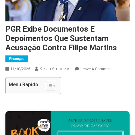
PGR Exibe Documentos E
Depoimentos Que Sustentam
Acusação Contra Filipe Martins
Finanças
Kelvin Amodeus
On
11/10/2025
Leave A Comment
PGR
Exibe
Menu Rápido
Documentos
E
Depoimento
Que
Sustentam
Acusação
Contra