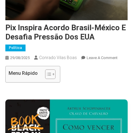
Pix Inspira Acordo Brasil-México E
Desafia Pressão Dos EUA
Política
Conrado Vilas Boas
On
29/08/2025
Leave A Comment
Pix
Inspira
Menu Rápido
Acordo
Brasil-
México
E
Desafia
Pressão
Dos
EUA