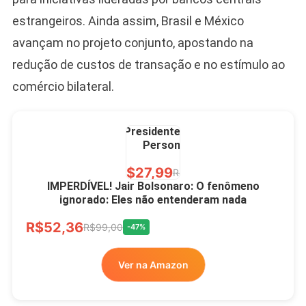
estrangeiros. Ainda assim, Brasil e México
avançam no projeto conjunto, apostando na
redução de custos de transação e no estímulo ao
comércio bilateral.
Caneca Jair Bolsonaro
Presidente Porcelana
Personalizada
R$27,99
R$49,00
-43%
IMPERDÍVEL! Jair Bolsonaro: O fenômeno
ignorado: Eles não entenderam nada
Ver no MERCADO
R$52,36
LIVRE
R$99,00
-47%
Ver na Amazon