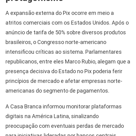
A expansão externa do Pix ocorre em meio a
atritos comerciais com os Estados Unidos. Após o
anúncio de tarifa de 50% sobre diversos produtos
brasileiros, o Congresso norte-americano
intensificou críticas ao sistema. Parlamentares
republicanos, entre eles Marco Rubio, alegam que a
presença decisiva do Estado no Pix poderia ferir
Camiseta Camisa
princípios de mercado e afetar empresas norte-
Bolsonaro Presidente
americanas do segmento de pagamentos.
2026 Pátria Brasil 6 X
10,00 S/JUROS
A Casa Branca informou monitorar plataformas
R$60,00
R$99,00
-39%
digitais na América Latina, sinalizando
preocupação com eventuais perdas de mercado
Ver no MERCADO
LIVRE
para iniciativas lideradas por bancos centrais