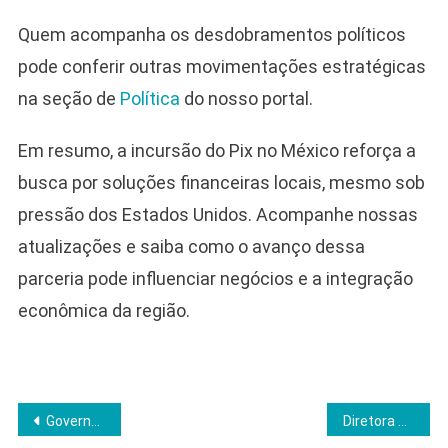
Quem acompanha os desdobramentos políticos
pode conferir outras movimentações estratégicas
na seção de
Política
do nosso portal.
Em resumo, a incursão do Pix no México reforça a
busca por soluções financeiras locais, mesmo sob
pressão dos Estados Unidos. Acompanhe nossas
atualizações e saiba como o avanço dessa
parceria pode influenciar negócios e a integração
econômica da região.
Navegação
Governo Lula endurece regras para fintechs após operação que expôs lavagem de dinheiro
Diretora do CDC desafia anúncio de demissão e afirma que segue no comando