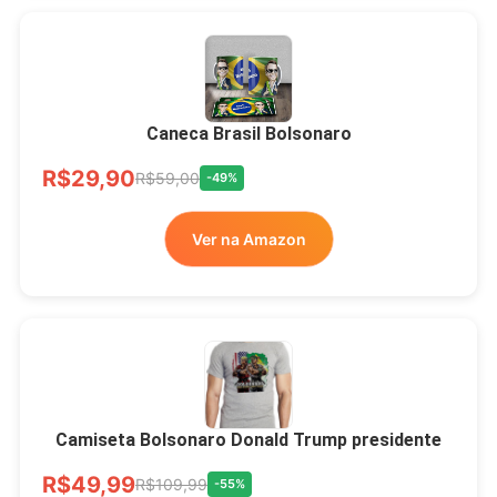
Xícara Bolsonaro
Brasão Deus Acima De
Todos
Caneca Brasil Bolsonaro
R$33,00
R$99,99
-67%
R$29,90
R$59,00
-49%
Ver no MERCADO
Ver na Amazon
LIVRE
Camiseta Bolsonaro Donald Trump presidente
R$49,99
R$109,99
-55%