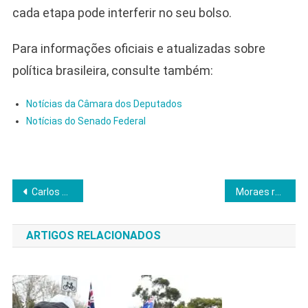
cada etapa pode interferir no seu bolso.
Para informações oficiais e atualizadas sobre
política brasileira, consulte também:
Notícias da Câmara dos Deputados
Notícias do Senado Federal
Navegação
Carlos Bolsonaro relata agravamento da saúde de Jair antes de julgamento no STF
Moraes reforça vigilância e manda revistar carros na casa de Bolsonaro
de
ARTIGOS RELACIONADOS
Post