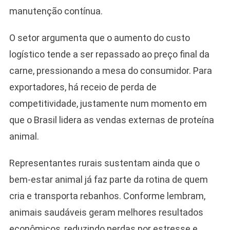
manutenção contínua.
O setor argumenta que o aumento do custo
logístico tende a ser repassado ao preço final da
carne, pressionando a mesa do consumidor. Para
Camiseta Camisa
exportadores, há receio de perda de
Bolsonaro Presidente
competitividade, justamente num momento em
2026 Pátria Brasil 6 X
10,00 S/JUROS
que o Brasil lidera as vendas externas de proteína
R$60,00
animal.
R$99,00
-39%
Representantes rurais sustentam ainda que o
Ver no MERCADO
LIVRE
bem-estar animal já faz parte da rotina de quem
cria e transporta rebanhos. Conforme lembram,
animais saudáveis geram melhores resultados
econômicos, reduzindo perdas por estresse e