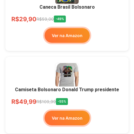
Todos
Caneca Brasil Bolsonaro
R$33,00
R$99,99
-67%
R$29,90
R$59,00
-49%
Ver no MERCADO
Ver na Amazon
LIVRE
Camiseta Bolsonaro Donald Trump presidente
R$49,99
R$109,99
-55%
Ver na Amazon