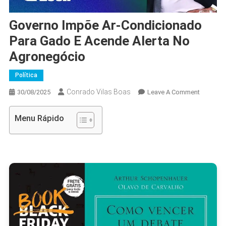
Governo Impõe Ar-Condicionado
Para Gado E Acende Alerta No
Agronegócio
Política
Conrado Vilas Boas
On
30/08/2025
Leave A Comment
Governo
Impõe
Menu Rápido
Ar-
Condici
Para
Gado
E
Acende
Alerta
No
Agroneg