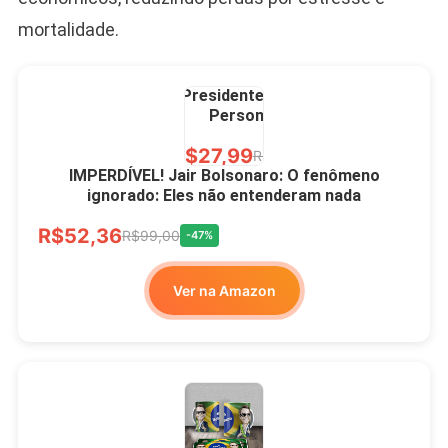
mortalidade.
Caneca Jair Bolsonaro
Presidente Porcelana
Personalizada
R$27,99
R$49,00
-43%
IMPERDÍVEL! Jair Bolsonaro: O fenômeno
ignorado: Eles não entenderam nada
Ver no MERCADO
R$52,36
LIVRE
R$99,00
-47%
Ver na Amazon
Xícara Bolsonaro
Brasão Deus Acima De