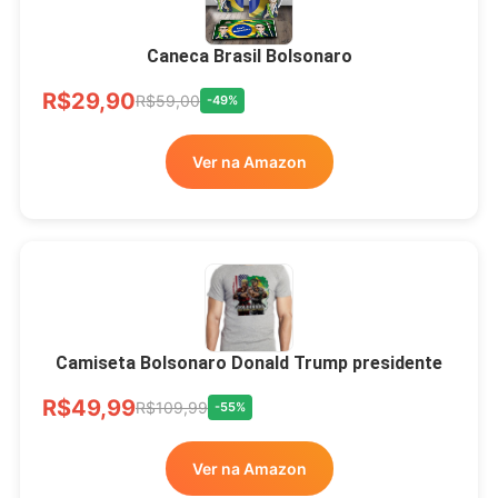
Brasão Deus Acima De
Todos
Caneca Brasil Bolsonaro
R$33,00
R$99,99
-67%
R$29,90
R$59,00
-49%
Ver no MERCADO
Ver na Amazon
LIVRE
Camiseta Bolsonaro Donald Trump presidente
R$49,99
R$109,99
-55%
Ver na Amazon