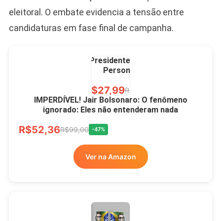
eleitoral. O embate evidencia a tensão entre
candidaturas em fase final de campanha.
Caneca Jair Bolsonaro
Presidente Porcelana
Personalizada
R$27,99
R$49,00
-43%
IMPERDÍVEL! Jair Bolsonaro: O fenômeno
ignorado: Eles não entenderam nada
Ver no MERCADO
R$52,36
LIVRE
R$99,00
-47%
Ver na Amazon
Xícara Bolsonaro