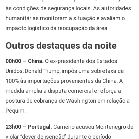
às condições de segurança locais. As autoridades
humanitárias monitoram a situação e avaliam o
impacto logístico da reocupação da área.
Outros destaques da noite
Camiseta Camisa
00h00 — China.
O ex-presidente dos Estados
Bolsonaro Presidente
Unidos, Donald Trump, impôs uma sobretaxa de
2026 Pátria Brasil 6 X
10,00 S/JUROS
100% às importações provenientes da China. A
R$60,00
medida amplia a disputa comercial e reforça a
R$99,00
-39%
postura de cobrança de Washington em relação a
Ver no MERCADO
Pequim.
LIVRE
23h00 — Portugal.
Carneiro acusou Montenegro de
violar “dever de isenção” durante o período