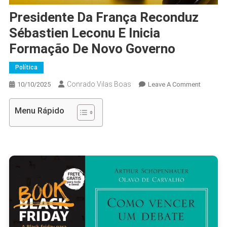
Presidente Da França Reconduz
Sébastien Leconu E Inicia
Formação De Novo Governo
Política
Conrado Vilas Boas
On
10/10/2025
Leave A Comment
Presiden
Da
Menu Rápido
França
Recondu
Sébastie
Leconu
E
Inicia
Formaçã
De
Novo
Governo