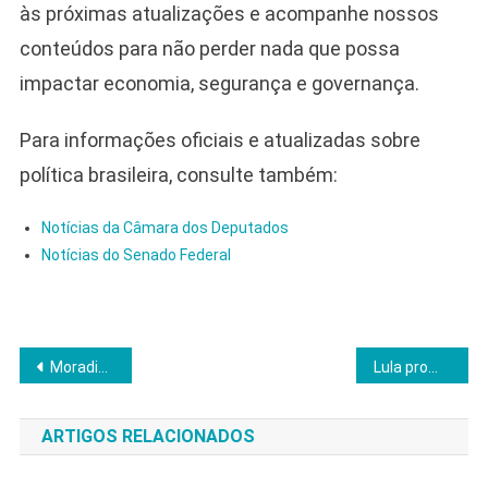
às próximas atualizações e acompanhe nossos
conteúdos para não perder nada que possa
impactar economia, segurança e governança.
Para informações oficiais e atualizadas sobre
política brasileira, consulte também:
Notícias da Câmara dos Deputados
Notícias do Senado Federal
Navegação
Moradias populares em Diadema perdem padrão e geram debate sobre responsabilidade
Lula promete ônibus grátis e semana de 4 dias; custo assusta mercado
de
ARTIGOS RELACIONADOS
Post