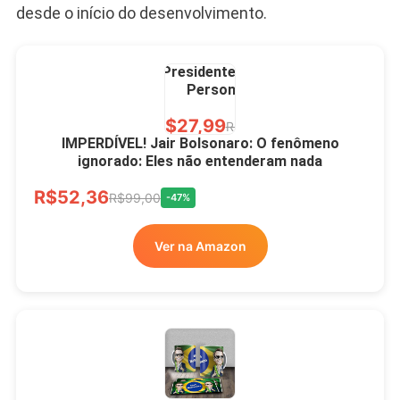
desde o início do desenvolvimento.
Caneca Jair Bolsonaro
Presidente Porcelana
Personalizada
R$27,99
R$49,00
-43%
IMPERDÍVEL! Jair Bolsonaro: O fenômeno
ignorado: Eles não entenderam nada
Ver no MERCADO
R$52,36
LIVRE
R$99,00
-47%
Ver na Amazon
Xícara Bolsonaro
Brasão Deus Acima De
Todos