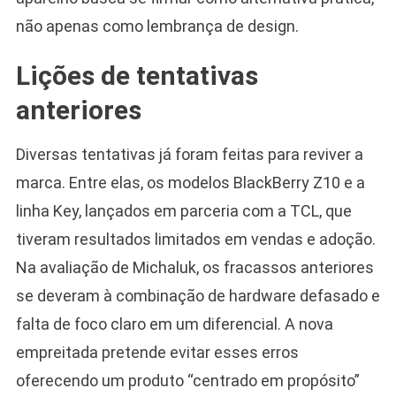
não apenas como lembrança de design.
Lições de tentativas
anteriores
Camiseta Camisa
Bolsonaro Presidente
Diversas tentativas já foram feitas para reviver a
2026 Pátria Brasil 6 X
marca. Entre elas, os modelos BlackBerry Z10 e a
10,00 S/JUROS
linha Key, lançados em parceria com a TCL, que
R$60,00
R$99,00
-39%
tiveram resultados limitados em vendas e adoção.
Na avaliação de Michaluk, os fracassos anteriores
Ver no MERCADO
LIVRE
se deveram à combinação de hardware defasado e
falta de foco claro em um diferencial. A nova
empreitada pretende evitar esses erros
oferecendo um produto “centrado em propósito”