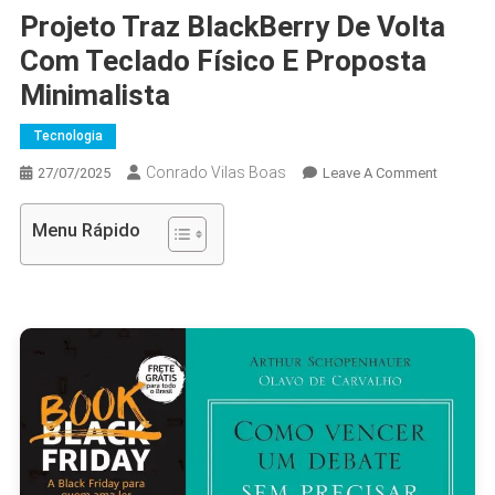
Projeto Traz BlackBerry De Volta
Com Teclado Físico E Proposta
Minimalista
Tecnologia
Conrado Vilas Boas
On
27/07/2025
Leave A Comment
Projeto
Traz
Menu Rápido
BlackBer
De
Volta
Com
Teclado
Físico
E
Proposta
Minimali