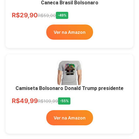
Caneca Brasil Bolsonaro
R$33,00
R$99,99
-67%
R$29,90
R$59,00
-49%
Ver no MERCADO
Ver na Amazon
LIVRE
Camiseta Bolsonaro Donald Trump presidente
R$49,99
R$109,99
-55%
Ver na Amazon