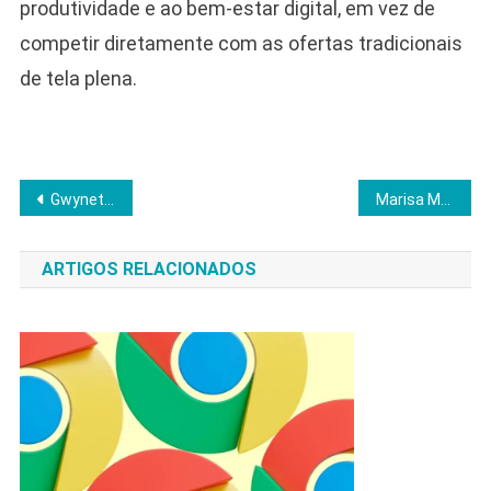
produtividade e ao bem-estar digital, em vez de
competir diretamente com as ofertas tradicionais
de tela plena.
Navegação
Gwyneth Paltrow assume porta-voz da Astronomer após escândalo da “kiss cam”
Marisa Monte anuncia turnê sinfônica “Phonica” por seis capitais a partir de outubro
de
ARTIGOS RELACIONADOS
Post