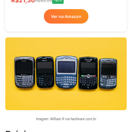
R$21,30
R$49,99
-57%
Ver na Amazon
Imagem: William R via hardware.com.br